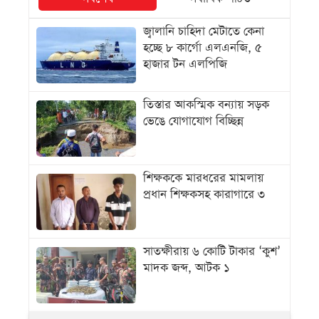
জ্বালানি চাহিদা মেটাতে কেনা
হচ্ছে ৮ কার্গো এলএনজি, ৫
হাজার টন এলপিজি
তিস্তার আকস্মিক বন্যায় সড়ক
ভেঙে যোগাযোগ বিচ্ছিন্ন
শিক্ষককে মারধরের মামলায়
প্রধান শিক্ষকসহ কারাগারে ৩
সাতক্ষীরায় ৬ কোটি টাকার ‘কুশ’
মাদক জব্দ, আটক ১