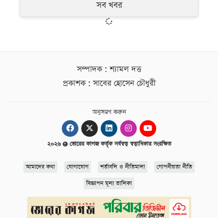
সব খবর
সম্পাদক : শ্যামল দত্ত
প্রকাশক : সাবের হোসেন চৌধুরী
অনুসরণ করুন
২০২৬
ভোরের কাগজ কর্তৃক সর্বস্বত্ব স্বত্বাধিকার সংরক্ষিত
আমাদের কথা
যোগাযোগ
শর্তাবলি ও নীতিমালা
গোপনীয়তা নীতি
বিজ্ঞাপন মূল্য তালিকা