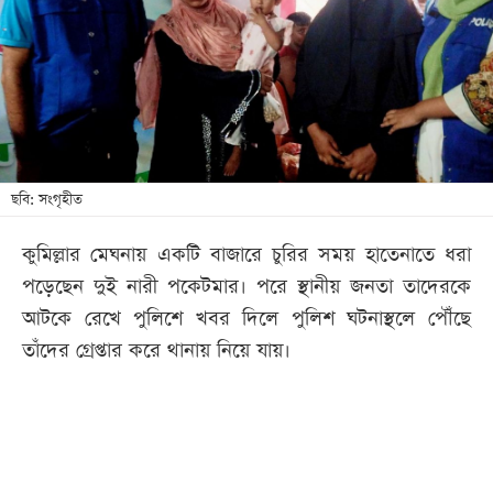
আজকের
পত্রিকা
ই-
পেপার
ছবি: সংগৃহীত
কুমিল্লার মেঘনায় একটি বাজারে চুরির সময় হাতেনাতে ধরা
পড়েছেন দুই নারী পকেটমার। পরে স্থানীয় জনতা তাদেরকে
আটকে রেখে পুলিশে খবর দিলে পুলিশ ঘটনাস্থলে পৌঁছে
তাঁদের গ্রেপ্তার করে থানায় নিয়ে যায়।