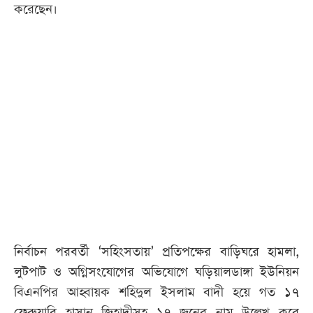
করেছেন।
নির্বাচন পরবর্তী ‘সহিংসতায়’ প্রতিপক্ষের বাড়িঘরে হামলা,
লুটপাট ও অগ্নিসংযোগের অভিযোগে ঘড়িয়ালডাঙ্গা ইউনিয়ন
বিএনপির আহ্বায়ক শহিদুল ইসলাম বাদী হয়ে গত ১৭
ফেব্রুয়ারি হাসান জিহাদীসহ ১৭ জনের নাম উল্লেখ করে