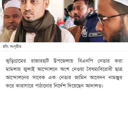
খেলা
বিনোদন
লাইফ
স্টাইল
শিক্ষা
ছবি: সংগৃহীত
তথ্যপ্রযুক্তি
কুড়িগ্রামের রাজারহাট উপজেলায় বিএনপি নেতার করা
সব
মামলায় জুলাই আন্দোলনে অংশ নেওয়া বৈষম্যবিরোধী ছাত্র
বিভাগ
আন্দোলনের সাবেক এক নেতার জামিন আবেদন নামঞ্জুর
করে কারাগারে পাঠানোর নির্দেশ দিয়েছেন আদালত।
ছবি
ভিডিও
আর্কাইভ