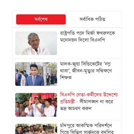
সর্বশেষ
সর্বাধিক পঠিত
রাষ্ট্রপতি পদে মির্জা ফখরুলকে
মনোনয়ন দিলো বিএনপি
মাদক-জুয়া সিন্ডিকেটের ‘নগ্ন
থাবা’, জীবন-মৃত্যুর সন্ধিক্ষণে
শিক্ষক
বিএনপি নেতা-কর্মীদের উদ্দেশ্যে
প্রতিমন্ত্রী
সীমালঙ্ঘন না করে
ভদ্র আচরণ করুন
চাঁদপুরে আকস্মিক পরিদর্শনে
গিয়ে সিভিল সার্জনকে বদলির