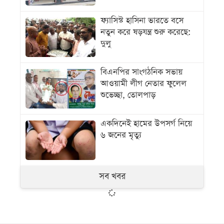
ফ্যাসিস্ট হাসিনা ভারতে বসে
নতুন করে ষড়যন্ত্র শুরু করেছে:
দুলু
বিএনপির সাংগঠনিক সভায়
আওয়ামী লীগ নেতার ফুলেল
শুভেচ্ছা, তোলপাড়
একদিনেই হামের উপসর্গ নিয়ে
৬ জনের মৃত্যু
সব খবর