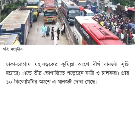
খেলা
বিনোদন
লাইফ
স্টাইল
শিক্ষা
ছবি: সংগৃহীত
তথ্যপ্রযুক্তি
ঢাকা-চট্টগ্রাম মহাসড়কের কুমিল্লা অংশে দীর্ঘ যানজট সৃষ্টি
সব
হয়েছে। এতে তীব্র ভোগান্তিতে পড়েছেন যাত্রী ও চালকরা। প্রায়
বিভাগ
১০ কিলোমিটার অংশে এ যানজট দেখা গেছে।
ছবি
ভিডিও
আর্কাইভ