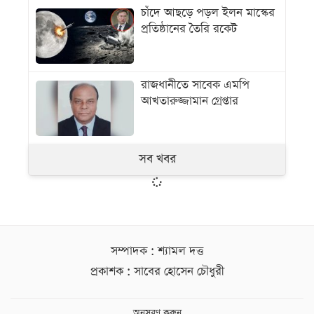
চাঁদে আছড়ে পড়ল ইলন মাস্কের
প্রতিষ্ঠানের তৈরি রকেট
রাজধানীতে সাবেক এমপি
আখতারুজ্জামান গ্রেপ্তার
সব খবর
সম্পাদক : শ্যামল দত্ত
প্রকাশক : সাবের হোসেন চৌধুরী
অনুসরণ করুন