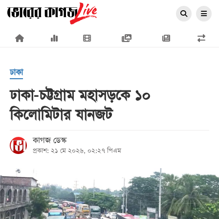
×
ঢাকা
ঢাকা-চট্টগ্রাম মহাসড়কে ১০
কিলোমিটার যানজট
প্রচ্ছদ
জাতীয়
কাগজ ডেস্ক
প্রকাশ: ২১ মে ২০২৬, ০২:২৭ পিএম
রাজনীতি
অর্থনীতি
আন্তর্জাতিক
সারাদেশ