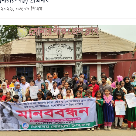
নারায়ণগঞ্জ) প্রতিনিধি
মে ২০২৬, ০৩:০৯ পিএম