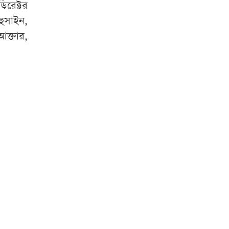
িরেক্টর
হুসাইন,
ক্তার,