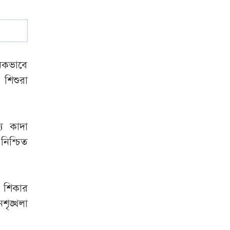
সাদ্দাম-ইনানকে ফোনে
হামলার নির্দেশ দেন
ওবায়দুল কাদের
জনকভাবে
 শিশুরা
ে কাদা
নিশ্চিত
 শিকার
শৃঙ্খলা