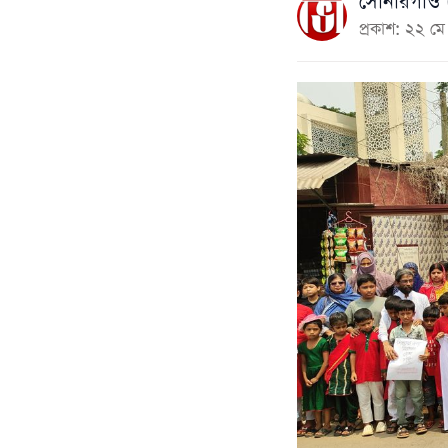
সোনারগাঁও (
প্রকাশ: ২২ 