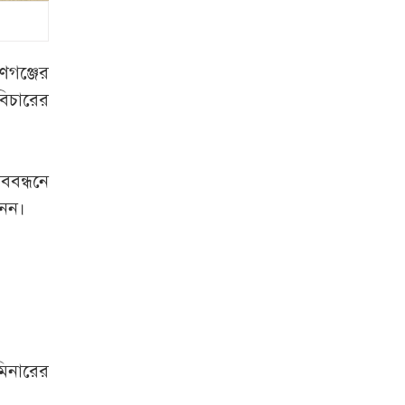
কর্মসূচি ঘোষণা
সরকারি ডকুমেন্টরির
কড়া সমালোচনা করে
ণগঞ্জের
যে বার্তা দিলেন
বিচারের
নুসরাত
রাষ্ট্রপতি নির্বাচনের
ববন্ধনে
ভোটার তালিকা
নেন।
ইসিতে পাঠিয়েছে
সংসদ
সিলেটে হাম উপসর্গে
আরো দুই শিশুর মৃত্যু
ডিএমপির নিয়মিত
মিনারের
অভিযানে গ্রেপ্তার ৪৬৬