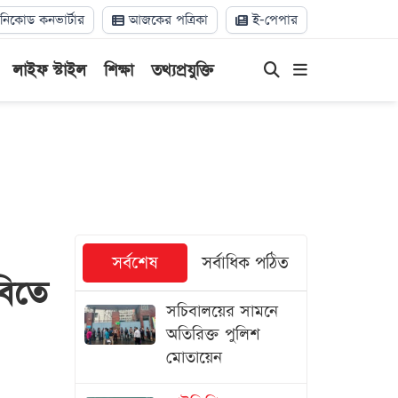
িকোড কনভার্টার
আজকের পত্রিকা
ই-পেপার
লাইফ স্টাইল
শিক্ষা
তথ্যপ্রযুক্তি
সর্বশেষ
সর্বাধিক পঠিত
বিতে
সচিবালয়ের সামনে
অতিরিক্ত পুলিশ
মোতায়েন