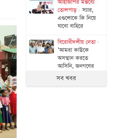
আইজিপির মন্তব্যে
তোলপাড়
স্যার,
এগুলোকে কি নিয়ে
যাবো বাহিরে
বিরোধীদলীয় নেতা
‘আমরা কাউকে
অসম্মান করতে
আসিনি, জনগণের
দাবি নিয়ে এসেছি’
সব খবর
সচিবালয় অভিমুখে
১১ দলীয় ঐক্যের
পদযাত্রা আটকে দিলো
পুলিশ
১১ দলের লংমার্চ