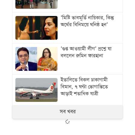
‘মিষ্টি ভাবমূর্তি নায়িকার, কিন্তু
অর্থের বিনিময়ে ঘনিষ্ঠ হন’
‘গুপ্ত আওয়ামী লীগ’ প্রশ্নে যা
বললেন রুমিন ফারহানা
ইতালিতে বিকল ঢাকাগামী
বিমান, ৭ ঘণ্টা ভোগান্তিতে
আড়াই শতাধিক যাত্রী
সব খবর