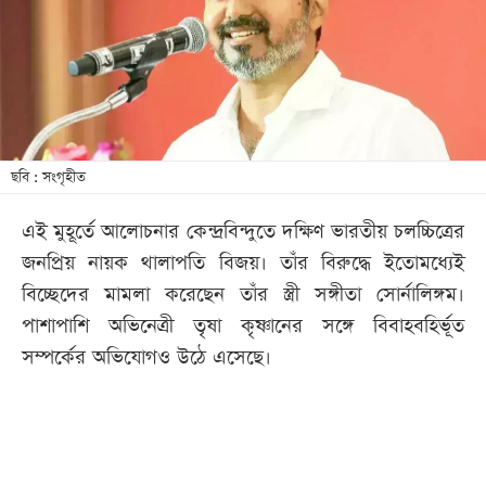
খেলা
বিনোদন
লাইফ
স্টাইল
শিক্ষা
ছবি : সংগৃহীত
তথ্যপ্রযুক্তি
এই মুহূর্তে আলোচনার কেন্দ্রবিন্দুতে দক্ষিণ ভারতীয় চলচ্চিত্রের
সব
জনপ্রিয় নায়ক থালাপতি বিজয়। তাঁর বিরুদ্ধে ইতোমধ্যেই
বিভাগ
বিচ্ছেদের মামলা করেছেন তাঁর স্ত্রী সঙ্গীতা সোর্নালিঙ্গম।
পাশাপাশি অভিনেত্রী তৃষা কৃষ্ণানের সঙ্গে বিবাহবহির্ভূত
ছবি
সম্পর্কের অভিযোগও উঠে এসেছে।
ভিডিও
আর্কাইভ