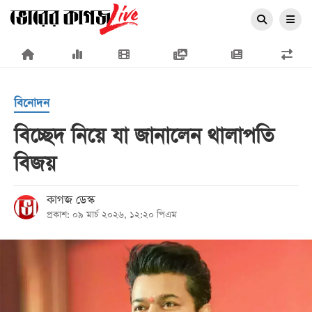
×
বিনোদন
বিচ্ছেদ নিয়ে যা জানালেন থালাপতি
বিজয়
প্রচ্ছদ
জাতীয়
কাগজ ডেস্ক
প্রকাশ: ০৯ মার্চ ২০২৬, ১২:২০ পিএম
রাজনীতি
অর্থনীতি
আন্তর্জাতিক
সারাদেশ