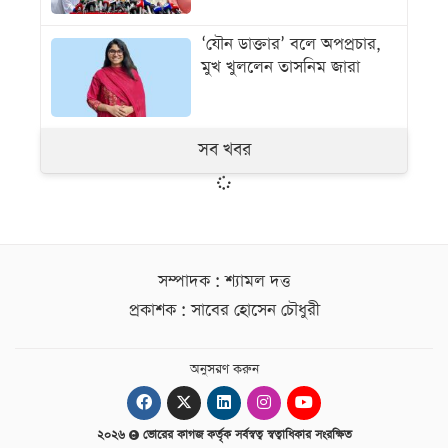
‘যৌন ডাক্তার’ বলে অপপ্রচার,
মুখ খুললেন তাসনিম জারা
সব খবর
সম্পাদক : শ্যামল দত্ত
প্রকাশক : সাবের হোসেন চৌধুরী
অনুসরণ করুন
২০২৬
ভোরের কাগজ কর্তৃক সর্বস্বত্ব স্বত্বাধিকার সংরক্ষিত