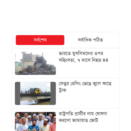
সর্বশেষ
সর্বাধিক পঠিত
ভারতে মুসলিমদের ওপর
সহিংসতা, ৭ মাসে নিহত ৪৪
সেতুর রেলিং ভেঙে ঝুলে আছে
ট্রাক
রাষ্ট্রপতি প্রার্থীর নাম ঘোষণা
করলো জামায়াত জোট