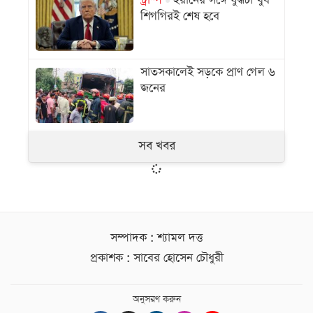
ট্রাম্প
ইরানের সঙ্গে যুদ্ধটা খুব
শিগগিরই শেষ হবে
সাতসকালেই সড়কে প্রাণ গেল ৬
জনের
সব খবর
সম্পাদক : শ্যামল দত্ত
প্রকাশক : সাবের হোসেন চৌধুরী
অনুসরণ করুন