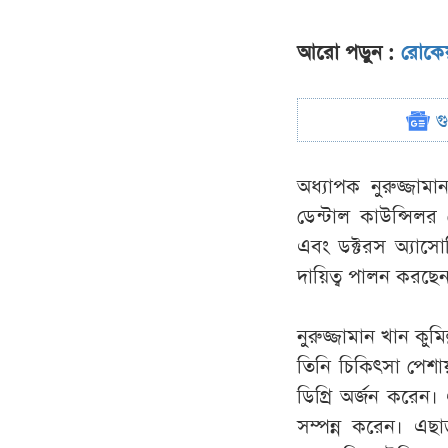
আরো পড়ুন :
রোকেয়া
গ
অধ্যাপক নুরুজ্জামা
ডেন্টাল কাউন্সিলর
এবং ডক্টরস অ্যাসো
দায়িত্ব পালন করছে
নুরুজ্জামান খান ক
তিনি চিকিৎসা পে
ডিগ্রি অর্জন করেন।
সম্পন্ন করেন। এছা