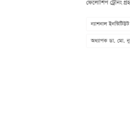
ফেলোশিপ ট্রেনিং গ্
ন্যাশনাল ইনস্টিটিউ
অধ্যাপক ডা. মো. নু