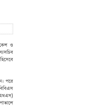
সতর্কতা
ডিকেল ও
স্যসচিব
 হিসেবে
েন। পরে
বিবিএস
 (এমএস)
সপাতালে