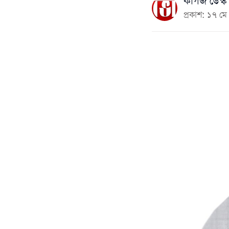
কাগজ ডেস্ক
প্রকাশ: ১৭ 