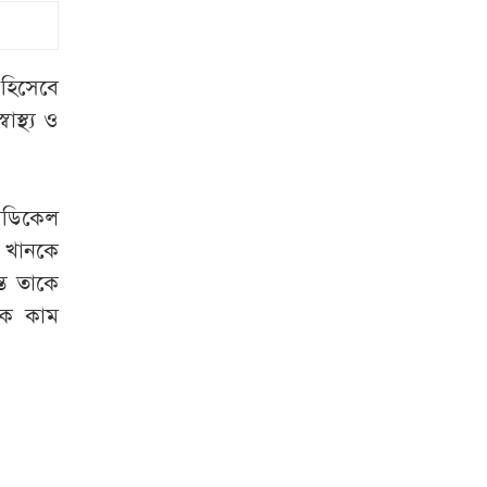
আইজিপি, স্বরাষ্ট্রমন্ত্রীর
নিষেধাজ্ঞা!
হাসিনা কাণ্ড: নতুন
 হিসেবে
করে উত্তপ্ত ঢাকা-দিল্লি
স্থ্য ও
সম্পর্ক
চরাঞ্চলে যুবককে
মেডিকেল
প্রকাশ্যে গুলি করে
 খানকে
হত্যা
্ত তাকে
পাকিস্তানের
ালক কাম
হাইকমিশনারের
বাসভবনে আগুন,
চলছে তদন্ত
৭ অঞ্চলে ঝড়-বৃষ্টির
আভাস, নদীবন্দরে