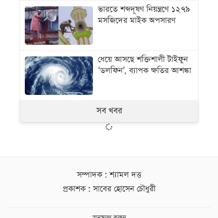
ভারতে শব্দদূষণ নিয়ন্ত্রণে ১২৭৯
মসজিদের মাইক অপসারণ
ধেয়ে আসছে শক্তিশালী টাইফুন
‘ডলফিন’, ব্যাপক ক্ষতির আশঙ্কা
সব খবর
সম্পাদক : শ্যামল দত্ত
প্রকাশক : সাবের হোসেন চৌধুরী
অনুসরণ করুন