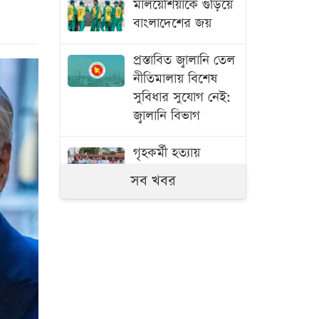
মালয়েশিয়াকে গুঁড়িয়ে
বাংলাদেশের জয়
প্রস্তাবিত জ্বালানি তেল
নীতিমালায় বিশেষ
সুবিধার সুযোগ নেই:
জ্বালানি বিভাগ
গৃহকর্মী হত্যায়
অভিযুক্ত শিক্ষিকার
সব খবর
বিচার দাবিতে
মানববন্ধন
চাকরি পেলেন জুলাই
শহীদ ও আহত
পরিবারের ১০ সদস্য