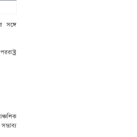
চিঠির মাধ্যমে বিএনপি
নেতাকে হত্যার হুমকি
সঙ্গে গুলি-কাফনের
কাপড়
ের সঙ্গে
চুরির অপবাদে দুই
বোনকে গাছে বেঁধে
রাষ্ট্র
মারধর, কেটে দেওয়া
হলো চুল
নিরবচ্ছিন্ন বিদ্যুতের
দাবিতে মানববন্ধন ও
সমাবেশ
বাণিজ্যমন্ত্রী
‘৪০০
আঞ্চলিক
একরের শিল্পপার্ক
ম্ভাব্য
হবে বগুড়ায়’