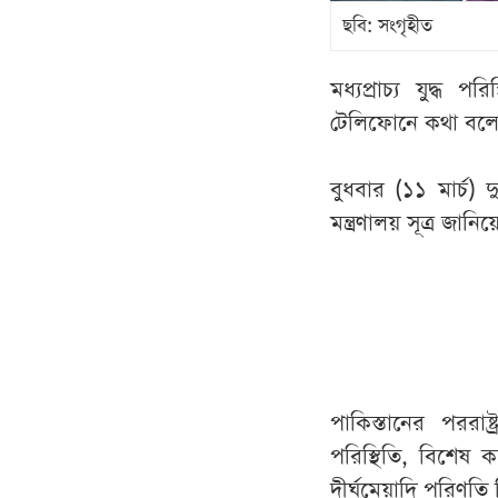
ছবি: সংগৃহীত
মধ‍্যপ্রাচ‍্য যুদ্ধ
টেলিফোনে কথা বলেছেন 
বুধবার (১১ মার্চ) দ
মন্ত্রণালয় সূত্র জানি
পাকিস্তানের পররাষ্ট
পরিস্থিতি, বিশেষ 
দীর্ঘমেয়াদি পরিণতি 