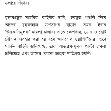
ডলারে দাঁড়ায়।
যুক্তরাষ্ট্রের সামরিক বাহিনীর দাবি, 'হরমুজ প্রণালি দিয়ে
তাদের যুদ্ধজাহাজ উপসাগর ছাড়ার সময় ইরান
‘উসকানিমূলক’ হামলা চালায়। এতে ক্ষেপণাস্ত্র, ড্রোন ও ছোট
নৌযান ব্যবহার করা হয় বলে অভিযোগ ওয়াশিংটনের। তবে
মার্কিন বাহিনী জানিয়েছে, তারা আত্মরক্ষামূলক পাল্টা হামলা
চালিয়েছে এবং তাদের কোনো জাহাজ ক্ষতিগ্রস্ত হয়নি।'