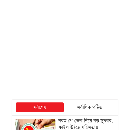
সর্বশেষ
সর্বাধিক পঠিত
নবম পে-স্কেল নিয়ে বড় সুখবর,
ফাইল উঠছে মন্ত্রিসভায়