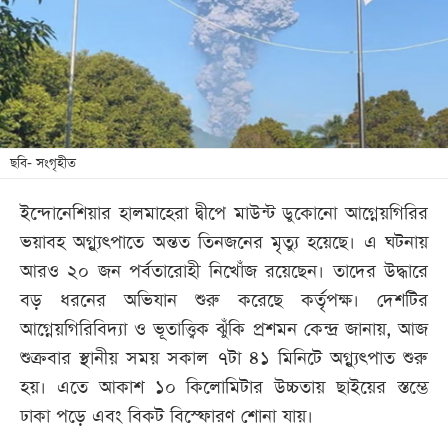
খেলা
বিনোদন
লাইফ
স্টাইল
শিক্ষা
ছবি- সংগৃহীত
তথ্যপ্রযুক্তি
ইন্দোনেশিয়ার হালমাহেরা দ্বীপে মাউন্ট ডুকোনো আগ্নেয়গিরির
সব
ভয়াবহ অগ্ন্যুৎপাতে অন্তত তিনজনের মৃত্যু হয়েছে। এ ঘটনায়
বিভাগ
আরও ২০ জন পর্বতারোহী নিখোঁজ রয়েছেন। তাদের উদ্ধারে
বড় ধরনের অভিযান শুরু করেছে কর্তৃপক্ষ। দেশটির
ছবি
আগ্নেয়গিরিবিদ্যা ও ভূতাত্ত্বিক ঝুঁকি প্রশমন কেন্দ্র জানায়, আজ
শুক্রবার স্থানীয় সময় সকাল ৭টা ৪১ মিনিটে অগ্ন্যুৎপাত শুরু
ভিডিও
হয়। এতে আকাশ ১০ কিলোমিটার উচ্চতায় ছাইয়ের স্তম্ভে
ঢাকা পড়ে এবং বিকট বিস্ফোরণ শোনা যায়।
আর্কাইভ