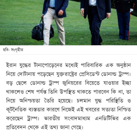
খেলা
বিনোদন
লাইফ
স্টাইল
শিক্ষা
ছবি- সংগৃহীত
তথ্যপ্রযুক্তি
ইরান যুদ্ধের টানাপোড়েনের মধ্যেই পারিবারিক এক অনুষ্ঠান
সব
নিয়ে দোটানায় পড়েছেন যুক্তরাষ্ট্রের প্রেসিডেন্ট ডোনাল্ড ট্রাম্প।
বিভাগ
বড় ছেলে ডোনাল্ড ট্রাম্প জুনিয়রের বিয়েতে যাওয়ার ইচ্ছা
থাকলেও শেষ পর্যন্ত তিনি উপস্থিত থাকতে পারবেন কি না, তা
ছবি
নিয়ে অনিশ্চয়তা তৈরি হয়েছে। চলমান যুদ্ধ পরিস্থিতি ও
কূটনৈতিক ব্যস্ততার কারণে নিজেই এই খবরের সত্যতা নিশ্চিত
ভিডিও
করেছেন ট্রাম্প। ভারতীয় সংবাদমাধ্যম এনডিটিভির এক
প্রতিবেদন থেকে এই তথ্য জানা গেছে।
আর্কাইভ