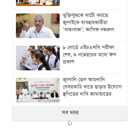
মুক্তিযুদ্ধকে খাটো করতে
জুলাইকে ব্যবহারকারীরা
‘ধান্ধাবাজ’: আসিফ নজরুল
৮ বোর্ডে এইচএসসি পরীক্ষা
শেষ, ৯ নভেম্বরের মধ্যে ফল
প্রকাশ
জ্বালানি তেল আমদানি
বেসরকারি খাতে ছাড়ার উদ্যোগ
স্থগিতের দাবি জামায়াতের
সব খবর