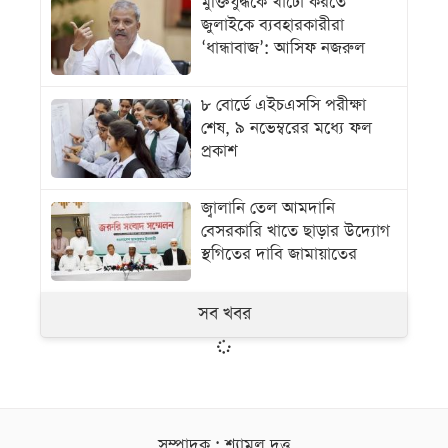
মুক্তিযুদ্ধকে খাটো করতে
জুলাইকে ব্যবহারকারীরা
‘ধান্ধাবাজ’: আসিফ নজরুল
৮ বোর্ডে এইচএসসি পরীক্ষা
শেষ, ৯ নভেম্বরের মধ্যে ফল
প্রকাশ
জ্বালানি তেল আমদানি
বেসরকারি খাতে ছাড়ার উদ্যোগ
স্থগিতের দাবি জামায়াতের
সব খবর
সম্পাদক : শ্যামল দত্ত