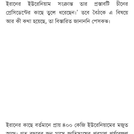
ইরানের ইউরেনিয়াম সংক্রান্ত তার প্রস্তাবটি চীনের
প্রেসিডেন্টের কাছে তুলে ধরেছেন।' তবে বৈঠকে এ বিষয়ে
আর কী কথা হয়েছে, তা বিস্তারিত জানাননি পেসকভ।
ইরানের কাছে বর্তমানে প্রায় ৪০০ কেজি ইউরেনিয়ামের মজুত
আছে। গত বছরের জুন মাসে জাতিসংঘের পরমাণু পর্যবেক্ষণ