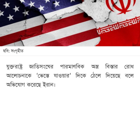
খেলা
বিনোদন
লাইফ
স্টাইল
শিক্ষা
ছবি: সংগৃহীত
তথ্যপ্রযুক্তি
যুক্তরাষ্ট্র জাতিসংঘের পারমাণবিক অস্ত্র বিস্তার রোধ
সব
আলোচনাকে ‘ভেস্তে যাওয়ার’ দিকে ঠেলে দিয়েছে বলে
বিভাগ
অভিযোগ করেছে ইরান।
ছবি
ভিডিও
আর্কাইভ