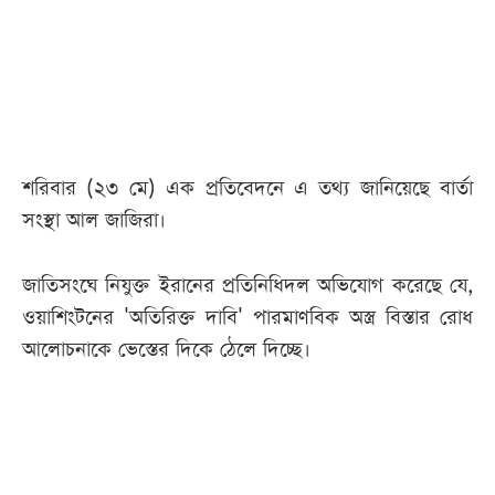
আজকের
পত্রিকা
ই-
পেপার
শরিবার (২৩ মে) এক প্রতিবেদনে এ তথ্য জানিয়েছে বার্তা
সংস্থা আল জাজিরা।
জাতিসংঘে নিযুক্ত ইরানের প্রতিনিধিদল অভিযোগ করেছে যে,
ওয়াশিংটনের 'অতিরিক্ত দাবি' পারমাণবিক অস্ত্র বিস্তার রোধ
আলোচনাকে ভেস্তের দিকে ঠেলে দিচ্ছে।