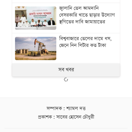
জ্বালানি তেল আমদানি
বেসরকারি খাতে ছাড়ার উদ্যোগ
স্থগিতের দাবি জামায়াতের
বিশ্ববাজারে তেলের দামে ধস,
জেনে নিন লিটার কত টাকা
সব খবর
সম্পাদক : শ্যামল দত্ত
প্রকাশক : সাবের হোসেন চৌধুরী