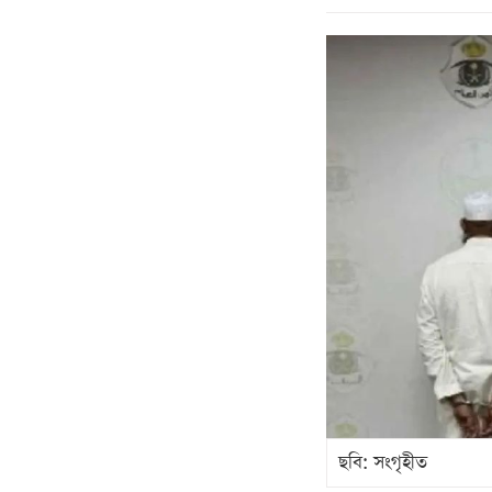
ছবি: সংগৃহীত