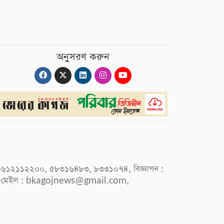
অনুসরণ করুন
 : ০৯৬১২১১২২০০, ৫৮৩১৬৪৮৩, ৮৩৩১০৭৪, বিজ্ঞাপন :
-মেইল :
bkagojnews@gmail.com
,