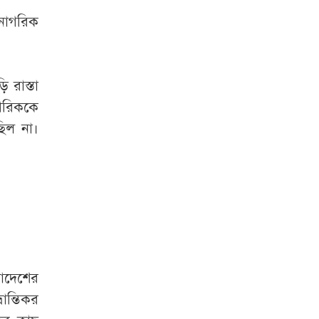
নাহিদ ইসলাম
নাগরিক
‘জামায়াত-এনসিপির
মব সৃষ্টির সুযোগ
নিতে পারে আওয়ামী
 রাস্তা
লীগ’
াগরিককে
িল না।
ক্রয় কমিটির বৈঠকে
মিললো এলএনজি
কেনার অনুমোদন
মধ্যরাতে ৬ জেলায়
ঝড়ের আভাস
মার্কিন গোয়েন্দাদের
লাদেশের
সতর্কতা
ন্যাটোভুক্ত
দেশে হামলা চালাতে
ান্তিকর
পারে রাশিয়া