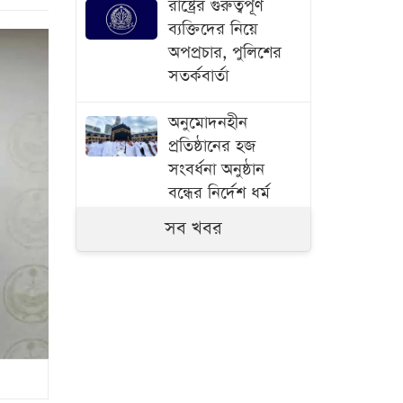
রাষ্ট্রের গুরুত্বপূর্ণ
ব্যক্তিদের নিয়ে
অপপ্রচার, পুলিশের
সতর্কবার্তা
অনুমোদনহীন
প্রতিষ্ঠানের হজ
সংবর্ধনা অনুষ্ঠান
বন্ধের নির্দেশ ধর্ম
মন্ত্রণালয়ের
সব খবর
এক দফার ঘোষণা
কোনো একক ব্যক্তির
নয়: নুর
গণভোটের অধিকার
চুরি করেছে সরকার: