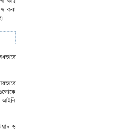
দের কাছ
ব্দ করা
সাকিব প্রশ্নে ক্রীড়া
ে।
প্রতিমন্ত্রী- এখন আর
কোনো সুযোগ নেই
ৈধভাবে
ঠোরভাবে
াগুলোকে
র আইনি
রিয়াদ ও