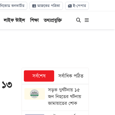
িকোড কনভার্টার
আজকের পত্রিকা
ই-পেপার
লাইফ স্টাইল
শিক্ষা
তথ্যপ্রযুক্তি
সর্বশেষ
সর্বাধিক পঠিত
 ১৩
সড়ক দুর্ঘটনায় ১৫
জন নিহতের ঘটনায়
জামায়াতের শোক