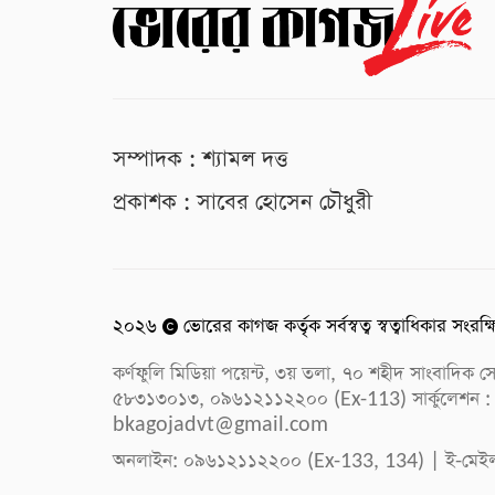
সম্পাদক : শ্যামল দত্ত
প্রকাশক : সাবের হোসেন চৌধুরী
২০২৬
ভোরের কাগজ কর্তৃক সর্বস্বত্ব স্বত্বাধিকার সংরক্
কর্ণফুলি মিডিয়া পয়েন্ট, ৩য় তলা, ৭০ শহীদ সাংবাদি
৫৮৩১৩০১৩, ০৯৬১২১১২২০০ (Ex-113) সার্কুলেশন :
bkagojadvt@gmail.com
অনলাইন: ০৯৬১২১১২২০০ (Ex-133, 134) | ই-মেই