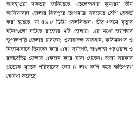
আবহাওয়া দফতর জানিয়েছে, তেলেঙ্গানার কুমারম ভীম
আসিফাবাদ জেলার সিরপুরে তাপমাত্রা সবচেয়ে বেশি রেকর্ড
করা হয়েছে, যা ৪৬.৫ ডিগ্রি সেলসিয়াস। তীব্র গরমে মৃত্যুর
ঘটনাগুলো ঘটেছে রাজ্যের ৭টি জেলায়। এর মধ্যে জয়শঙ্কর
ভূপালপল্লি জেলায় চারজন; ওয়ারাঙ্গল আরবান, করিমনগর ও
নিজামাবাদে তিনজন করে এবং সূর্যপেট, জগুলাম্বা গঢ়ওয়াল ও
রঙ্গারেড্ডি জেলায় একজন করে মারা গেছেন। রাজ্য সরকার
প্রত্যেক মৃতের পরিবারের জন্য ৪ লাখ রুপি করে ক্ষতিপূরণ
ঘোষণা করেছে।