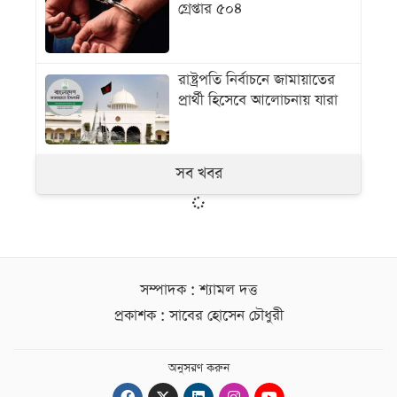
গ্রেপ্তার ৫০৪
রাষ্ট্রপতি নির্বাচনে জামায়াতের
প্রার্থী হিসেবে আলোচনায় যারা
সব খবর
সম্পাদক : শ্যামল দত্ত
প্রকাশক : সাবের হোসেন চৌধুরী
অনুসরণ করুন