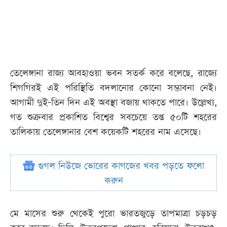
তেলেঙ্গানা রাজ্য আবহাওয়া ভবন সতর্ক করে বলেছে, রাজ্যে
শিগগিরই এই পরিস্থিতি বদলানোর কোনো সম্ভাবনা নেই।
আগামী দুই-তিন দিন এই অবস্থা বজায় থাকতে পারে। উল্লেখ্য,
গত শুক্রবার প্রকাশিত বিশ্বের সবচেয়ে তপ্ত ৫০টি শহরের
তালিকায় তেলেঙ্গানার বেশ কয়েকটি শহরের নাম এসেছে।
গুগল নিউজে ভোরের কাগজের খবর পড়তে ফলো
করুন
মে মাসের শুরু থেকেই পুরো ভারতজুড়ে তাপমাত্রা চড়চড়