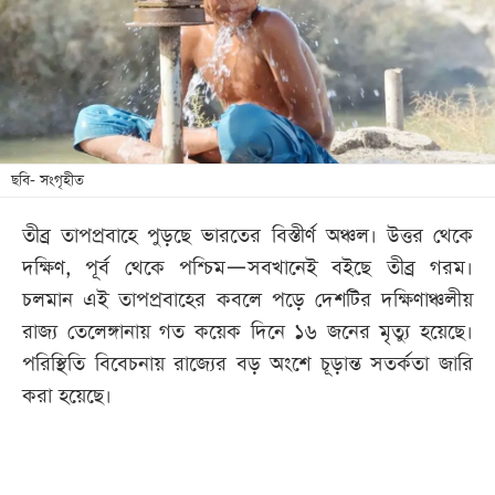
খেলা
বিনোদন
লাইফ
স্টাইল
শিক্ষা
ছবি- সংগৃহীত
তথ্যপ্রযুক্তি
তীব্র তাপপ্রবাহে পুড়ছে ভারতের বিস্তীর্ণ অঞ্চল। উত্তর থেকে
সব
দক্ষিণ, পূর্ব থেকে পশ্চিম—সবখানেই বইছে তীব্র গরম।
বিভাগ
চলমান এই তাপপ্রবাহের কবলে পড়ে দেশটির দক্ষিণাঞ্চলীয়
রাজ্য তেলেঙ্গানায় গত কয়েক দিনে ১৬ জনের মৃত্যু হয়েছে।
ছবি
পরিস্থিতি বিবেচনায় রাজ্যের বড় অংশে চূড়ান্ত সতর্কতা জারি
করা হয়েছে।
ভিডিও
আর্কাইভ