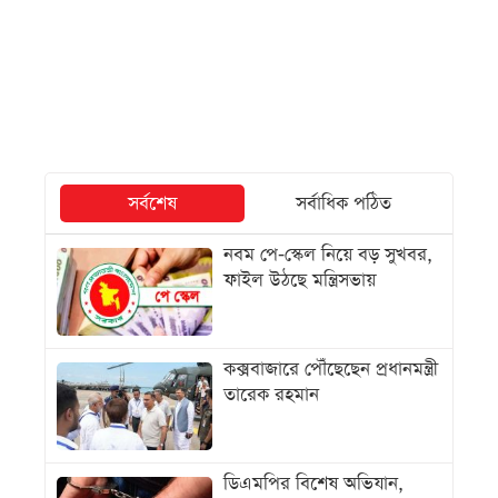
সর্বশেষ
সর্বাধিক পঠিত
নবম পে-স্কেল নিয়ে বড় সুখবর,
ফাইল উঠছে মন্ত্রিসভায়
কক্সবাজারে পৌঁছেছেন প্রধানমন্ত্রী
তারেক রহমান
ডিএমপির বিশেষ অভিযান,