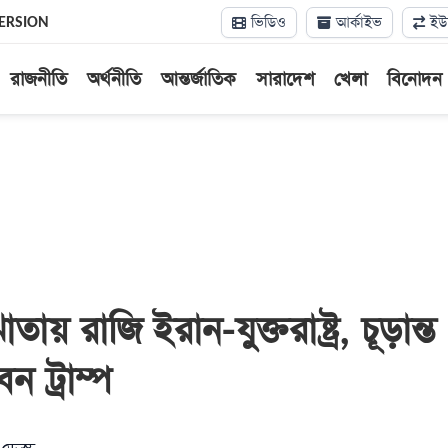
ভিডিও
আর্কাইভ
ইউন
ERSION
রাজনীতি
অর্থনীতি
আন্তর্জাতিক
সারাদেশ
খেলা
বিনোদন
য় রাজি ইরান-যুক্তরাষ্ট্র, চূড়ান্ত
েন ট্রাম্প