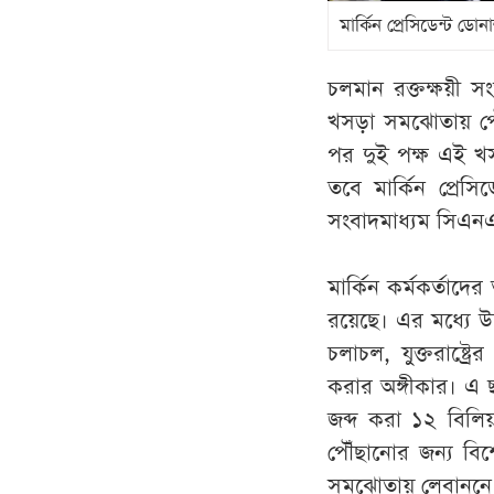
মার্কিন প্রেসিডেন্ট ডোনা
চলমান রক্তক্ষয়ী স
খসড়া সমঝোতায় পৌঁছ
পর দুই পক্ষ এই খস
তবে মার্কিন প্রেসি
সংবাদমাধ্যম সিএন
মার্কিন কর্মকর্তাদে
রয়েছে। এর মধ্যে উ
চলাচল, যুক্তরাষ্ট
করার অঙ্গীকার। এ ছা
জব্দ করা ১২ বিলি
পৌঁছানোর জন্য বিশ
সমঝোতায় লেবাননে ইস