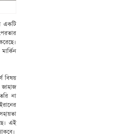
পিছু হটার উপায়
খুঁজছেন ট্রাম্পের শীর্ষ
জেনারেল
য়ে একটি
ছাত্রকে পিটিয়ে
তৎপরতার
বহিষ্কার ঢাবি শিবিরের
 করেছে।
কর্মী
মার্কিন
আলিয়া মাদ্রাসায়
ছাত্রদল-ছাত্রশিবির
্ণ বিষয়
সংঘর্ষ
ক জাহাজ
এফবিআইয়ের গোপন
তৈরি না
নথি
বিশ্বকাপে
 ইরানের
মেসিসহ যাদেরকে
সহায়তা
দেওয়া হয়েছিল
েছে। এই
প্রাণনাশের হুমকি
 থাকবে।