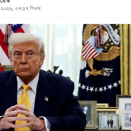
ডেস্ক
মে ২০২৬, ০৭:২৭ পিএম