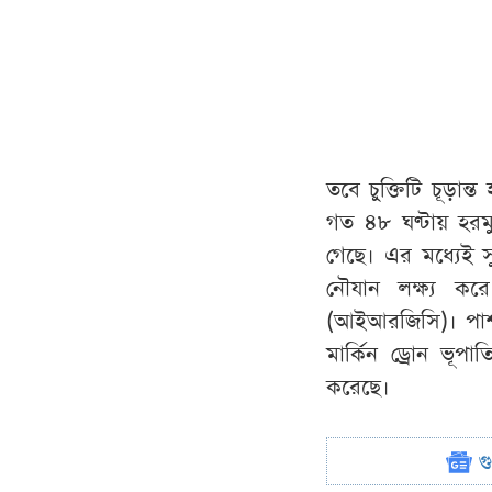
তবে চুক্তিটি চূড়ান্ত
গত ৪৮ ঘণ্টায় হরমুজ
গেছে। এর মধ্যেই সুনি
নৌযান লক্ষ্য করে
(আইআরজিসি)। পাশাপ
মার্কিন ড্রোন ভূ
করেছে।
গ