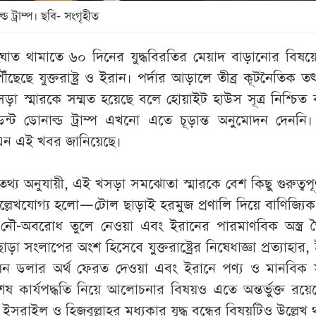
ল্ড ট্রাম্প। ছবি- সংগৃহীত
ংঘাত থামাতে ৬০ দিনের যুদ্ধবিরতির মেয়াদ বাড়ানোর বিষ
েছে যুক্তরাষ্ট্র ও ইরান। পর্দার আড়ালে তীব্র কূটনৈতিক 
ড়া স্মারকে সম্মত হয়েছে বলে হোয়াইট হাউস সূত্র নিশ্চিত
ডেন্ট ডোনাল্ড ট্রাম্প এখনো এতে চূড়ান্ত অনুমোদন দেননি। 
এন এই খবর জানিয়েছে।
র তথ্য অনুযায়ী, এই খসড়া সমঝোতা স্মারকে বেশ কিছু গুরুত্বপূর
ল্লেখযোগ্য হলো—টোল ছাড়াই হরমুজ প্রণালি দিয়ে বাণিজ্যি
্রের নৌ-অবরোধ তুলে নেওয়া এবং ইরানের পারমাণবিক অস্ত্র 
ড়া সংলাপের অংশ হিসেবে যুক্তরাষ্ট্রের নিষেধাজ্ঞা প্রত্যাহার,
য়ন ডলার অর্থ ফেরত দেওয়া এবং ইরানে পণ্য ও মানবিক 
েষ কার্যপদ্ধতি নিয়ে আলোচনার বিষয়ও এতে অন্তর্ভুক্ত রয়
রাইল ও হিজবুল্লাহর মধ্যকার যুদ্ধ বন্ধের বিষয়টিও উল্লেখ