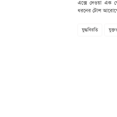
এক্সে দেওয়া এক পোস
ধরনের টোল আরোপের প
যুদ্ধবিরতি
যুক্তরা