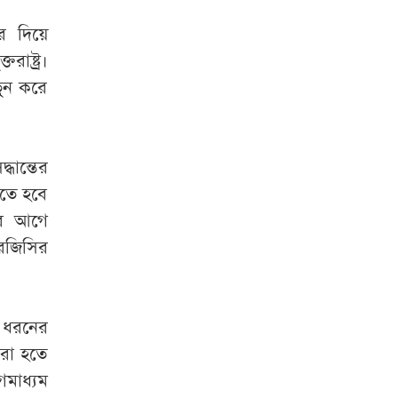
র দিয়ে
ষ্ট্র।
তুন করে
্ধান্তের
ড়তে হবে
এর আগে
আরজিসির
ো ধরনের
করা হতে
মাধ্যম