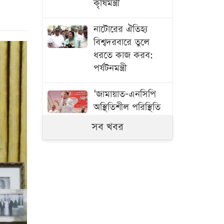
কৃষিমন্ত্রী
নাটোরের ঐতিহ্য
বিশ্বদরবারে তুলে
ধরতে কাজ করব:
পর্যটনমন্ত্রী
‘জামায়াত-এনসিপি
অস্থিতিশীল পরিস্থিতি
তৈরি করতে চায়’
সব খবর
অবসান ঘটছে
অপেক্ষার, সোমবার
এসএসসি পরীক্ষার
রেজাল্ট
ইরান সংঘাত থেকে