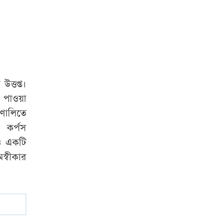
‘৫ আগস্টের পর নষ্ট
করা হয়েছে জেআইসি
সেলের বহু তথ্য-
প্রমাণ’
বাসের ধাক্কায়
উত্তপ্ত।
অটোরিকশা চালকসহ
র পাওয়া
নিহত ২
্রণালিতে
 কর্পস
রও একটি
্বীকার