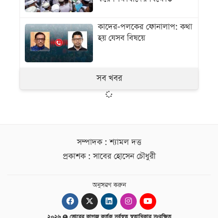
কাদের-পলকের ফোনালাপ: কথা
হয় যেসব বিষয়ে
সব খবর
সম্পাদক : শ্যামল দত্ত
প্রকাশক : সাবের হোসেন চৌধুরী
অনুসরণ করুন
২০২৬
ভোরের কাগজ কর্তৃক সর্বস্বত্ব স্বত্বাধিকার সংরক্ষিত