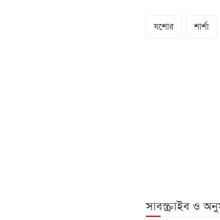
যশোর
শার্শা
সাবস্ক্রাইব ও অ