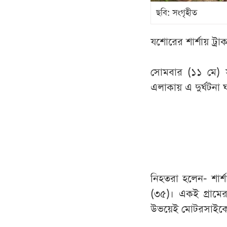
ছবি: সংগৃহীত
যশোরের শার্শায় ট্
সোমবার (১১ মে) 
এলাকায় এ দুর্ঘটনা 
নিহতরা হলেন- শার্
(৩৫)। একই গ্রাম
উভয়েই মোটরসাইকে