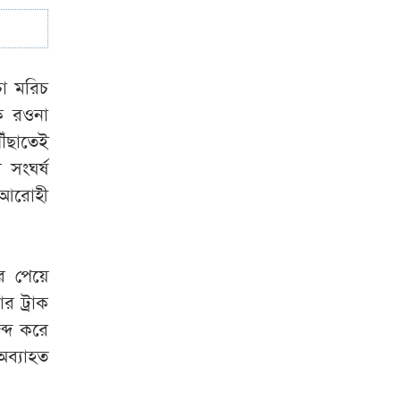
সাকিব প্রশ্নে ক্রীড়া
প্রতিমন্ত্রী- এখন আর
চা মরিচ
কোনো সুযোগ নেই
ে রওনা
ঁছাতেই
 সংঘর্ষ
 আরোহী
র পেয়ে
র ট্রাক
ব্দ করে
অব্যাহত