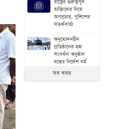
রাষ্ট্রের গুরুত্বপূর্ণ
ব্যক্তিদের নিয়ে
অপপ্রচার, পুলিশের
সতর্কবার্তা
অনুমোদনহীন
প্রতিষ্ঠানের হজ
সংবর্ধনা অনুষ্ঠান
বন্ধের নির্দেশ ধর্ম
মন্ত্রণালয়ের
সব খবর
এক দফার ঘোষণা
কোনো একক ব্যক্তির
নয়: নুর
গণভোটের অধিকার
চুরি করেছে সরকার: