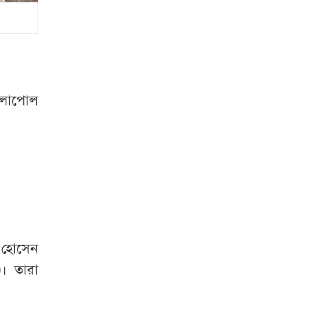
নাহিদ ইসলাম
‘জামায়াত-এনসিপির
মব সৃষ্টির সুযোগ
নিতে পারে আওয়ামী
লীগ’
িলাপোল
ক্রয় কমিটির বৈঠকে
মিললো এলএনজি
কেনার অনুমোদন
মধ্যরাতে ৬ জেলায়
ঝড়ের আভাস
ন হোসেন
মার্কিন গোয়েন্দাদের
। তারা
সতর্কতা
ন্যাটোভুক্ত
দেশে হামলা চালাতে
পারে রাশিয়া