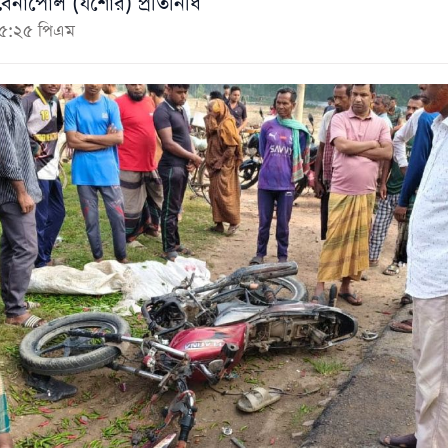
বেনাপোল (যশোর) প্রতিনিধি
০৫:২৫ পিএম