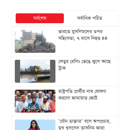
সর্বশেষ
সর্বাধিক পঠিত
ভারতে মুসলিমদের ওপর
সহিংসতা, ৭ মাসে নিহত ৪৪
সেতুর রেলিং ভেঙে ঝুলে আছে
ট্রাক
রাষ্ট্রপতি প্রার্থীর নাম ঘোষণা
করলো জামায়াত জোট
‘যৌন ডাক্তার’ বলে অপপ্রচার,
মুখ খুললেন তাসনিম জারা