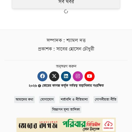
সব খবর
সম্পাদক : শ্যামল দত্ত
প্রকাশক : সাবের হোসেন চৌধুরী
অনুসরণ করুন
২০২৬
ভোরের কাগজ কর্তৃক সর্বস্বত্ব স্বত্বাধিকার সংরক্ষিত
আমাদের কথা
যোগাযোগ
শর্তাবলি ও নীতিমালা
গোপনীয়তা নীতি
বিজ্ঞাপন মূল্য তালিকা