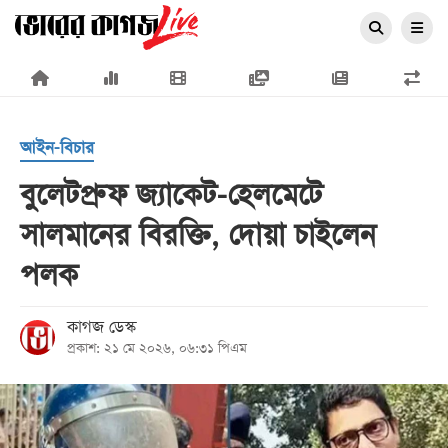
×
আইন-বিচার
বুলেটপ্রুফ জ্যাকেট-হেলমেটে
সালমানের বিরক্তি, দোয়া চাইলেন
প্রচ্ছদ
পলক
জাতীয়
রাজনীতি
কাগজ ডেস্ক
প্রকাশ: ২১ মে ২০২৬, ০৬:৩১ পিএম
অর্থনীতি
আন্তর্জাতিক
সারাদেশ