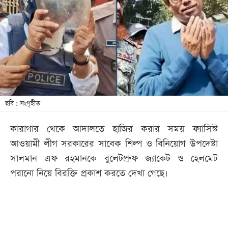
খেলা
বিনোদন
লাইফ
স্টাইল
শিক্ষা
তথ্যপ্রযুক্তি
ছবি : সংগৃহীত
সব
কারাগার থেকে আদালতে হাজির করার সময় ফ্যাসিস্ট
বিভাগ
আওয়ামী লীগ সরকারের সাবেক শিল্প ও বিনিয়োগ উপদেষ্টা
সালমান এফ রহমানকে বুলেটপ্রুফ জ্যাকেট ও হেলমেট
ছবি
পরানো নিয়ে বিরক্তি প্রকাশ করতে দেখা গেছে।
ভিডিও
আর্কাইভ