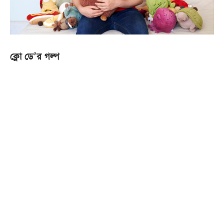
ক্লো ডে’র গল্প