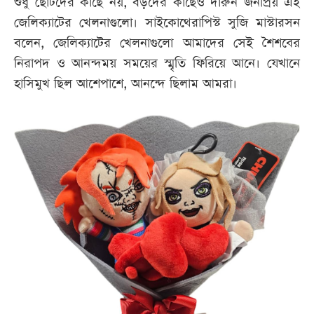
শুধু ছোটদের কাছে নয়, বড়দের কাছেও দারুন জনপ্রিয় এই
জেলিক্যাটের খেলনাগুলো। সাইকোথেরাপিস্ট সুজি মাস্টারসন
বলেন, জেলিক্যাটের খেলনাগুলো আমাদের সেই শৈশবের
নিরাপদ ও আনন্দময় সময়ের স্মৃতি ফিরিয়ে আনে। যেখানে
হাসিমুখ ছিল আশেপাশে, আনন্দে ছিলাম আমরা।