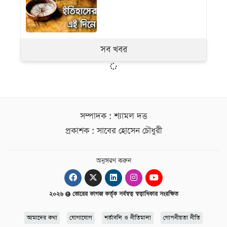
সব খবর
সম্পাদক : শ্যামল দত্ত
প্রকাশক : সাবের হোসেন চৌধুরী
অনুসরণ করুন
২০২৬
ভোরের কাগজ কর্তৃক সর্বস্বত্ব স্বত্বাধিকার সংরক্ষিত
আমাদের কথা
যোগাযোগ
শর্তাবলি ও নীতিমালা
গোপনীয়তা নীতি