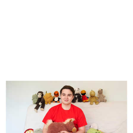
আজকের
পত্রিকা
ই-
পেপার