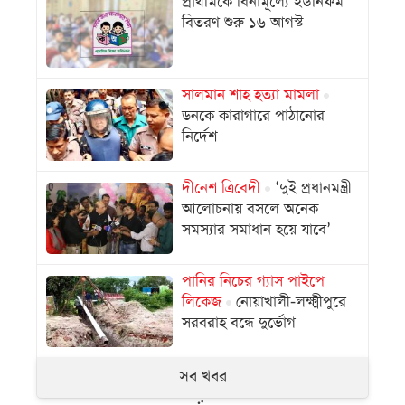
প্রাথমিকে বিনামূল্যে ইউনিফর্ম
বিতরণ শুরু ১৬ আগস্ট
সালমান শাহ হত্যা মামলা
ডনকে কারাগারে পাঠানোর
নির্দেশ
দীনেশ ত্রিবেদী
‘দুই প্রধানমন্ত্রী
আলোচনায় বসলে অনেক
সমস্যার সমাধান হয়ে যাবে’
পানির নিচের গ্যাস পাইপে
লিকেজ
নোয়াখালী-লক্ষ্মীপুরে
সরবরাহ বন্ধে দুর্ভোগ
সব খবর