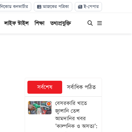
িকোড কনভার্টার
আজকের পত্রিকা
ই-পেপার
লাইফ স্টাইল
শিক্ষা
তথ্যপ্রযুক্তি
সর্বশেষ
সর্বাধিক পঠিত
বেসরকারি খাতে
জ্বালানি তেল
আমদানির খবর
‘কাল্পনিক ও অসত্য’: