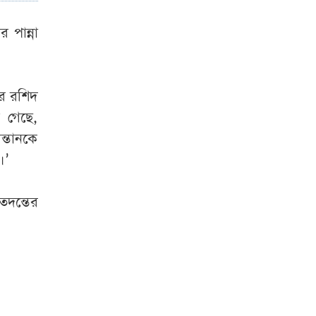
‘বাস্তবে বিয়ে নয়,
 পান্না
হয়তো স্বপ্নের বাসর
হয়েছিল’
ব্রাজিলিয়ান
র রশিদ
মিডফিল্ডার ব্রুনো
া গেছে,
গিমারায়েসকে দলে
ন্তানকে
নিল আর্সেনাল
।’
তদন্তের