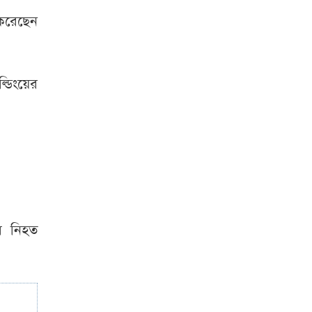
জামায়াত আমির
 করেছেন
সাংবাদিকদের
সহযোগিতা পেলে
বরিশালকে সুশৃঙ্খল
্ডিংয়ের
রাখা সম্ভব: বিএমপি
কমিশনার
দেশে বিনিয়োগ করতে
চায় গুগল-মেটা-
টিকটক
ভারতে বাংলাদেশি
র নিহত
শিক্ষার্থীর রহস্যজনক
মৃত্যু
রিজভীর দাবিতে
শাবনূরের ক্ষোভ