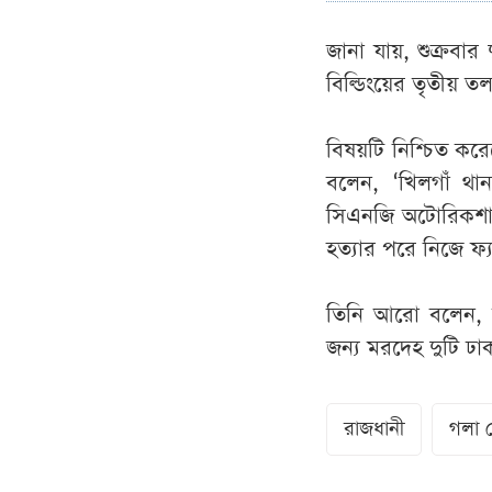
জানা যায়, শুক্রবার
বিল্ডিংয়ের তৃতীয় 
বিষয়টি নিশ্চিত ক
বলেন, ‘খিলগাঁ থান
সিএনজি অটোরিকশাচা
হত্যার পরে নিজে ফ্
তিনি আরো বলেন, মর
জন্য মরদেহ দুটি ঢ
রাজধানী
গলা ক