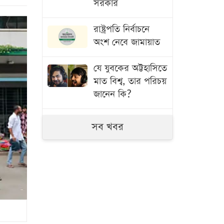
সরকার
রাষ্ট্রপতি নির্বাচনে
অংশ নেবে জামায়াত
যে যুবকের অট্টহাসিতে
মাত বিশ্ব, তার পরিচয়
জানেন কি?
এক বছর ঘরেই পড়ে
সব খবর
ছিল নারীর লাশ,
কঙ্কাল হওয়ার পর
জানল পুলিশ
কেউ অহেতুক গালি
দিলে আমার কিছু
গুনাহ মাফ হবে: