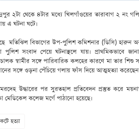
 দুপুর ২টা থেকে ৪টার মধ্যে খিলগাঁওয়ের তারাবাগ ২ নং গলির
তলায় এ ঘটনা ঘটে।
রেছে মতিঝিল বিভাগের উপ-পুলিশ কমিশনার (ডিসি) হারুন অ
া পুলিশ সংবাদ পেয়ে ঘটনাস্থলে যায়। প্রাথমিকভাবে জান
লক স্বামীর সঙ্গে পারিবারিক কলহের কারণে মা তার শিশু স
যানের সঙ্গে ওড়না পেঁচিয়ে গলায় ফাঁস দিয়ে আত্মহত্যা করেছেন
দেহ উদ্ধারের পর সুরতহাল প্রতিবেদন প্রস্তুত করে ময়না
াকা মেডিকেল কলেজ মর্গে পাঠানো হয়েছে।
েটে হত্যা