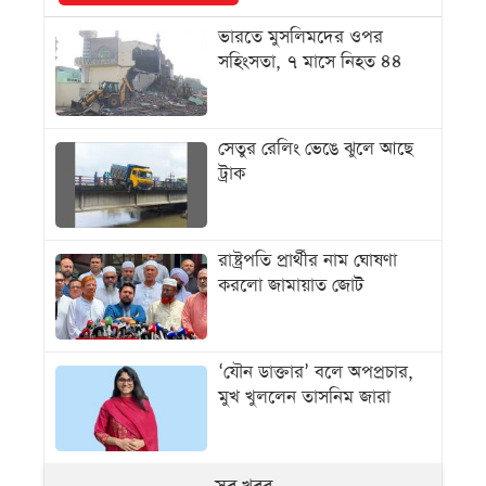
ভারতে মুসলিমদের ওপর
সহিংসতা, ৭ মাসে নিহত ৪৪
সেতুর রেলিং ভেঙে ঝুলে আছে
ট্রাক
রাষ্ট্রপতি প্রার্থীর নাম ঘোষণা
করলো জামায়াত জোট
‘যৌন ডাক্তার’ বলে অপপ্রচার,
মুখ খুললেন তাসনিম জারা