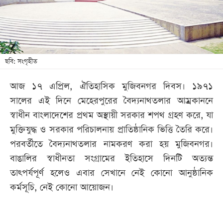
খেলা
বিনোদন
লাইফ
স্টাইল
ছবি: ‍সংগৃহীত
শিক্ষা
আজ ১৭ এপ্রিল, ঐতিহাসিক মুজিবনগর দিবস। ১৯৭১
তথ্যপ্রযুক্তি
সালের এই দিনে মেহেরপুরের বৈদ্যনাথতলার আম্রকাননে
সব
স্বাধীন বাংলাদেশের প্রথম অস্থায়ী সরকার শপথ গ্রহণ করে, যা
বিভাগ
মুক্তিযুদ্ধ ও সরকার পরিচালনায় প্রাতিষ্ঠানিক ভিত্তি তৈরি করে।
পরবর্তীতে বৈদ্যনাথতলার নামকরণ করা হয় মুজিবনগর।
ছবি
বাঙালির স্বাধীনতা সংগ্রামের ইতিহাসে দিনটি অত্যন্ত
তাৎপর্যপূর্ণ হলেও এবার সেখানে নেই কোনো আনুষ্ঠানিক
কর্মসূচি, নেই কোনো আয়োজন।
ভিডিও
আর্কাইভ