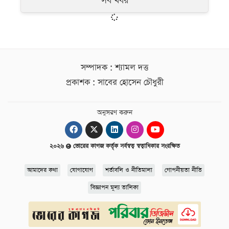
সব খবর
সম্পাদক : শ্যামল দত্ত
প্রকাশক : সাবের হোসেন চৌধুরী
অনুসরণ করুন
২০২৬
ভোরের কাগজ কর্তৃক সর্বস্বত্ব স্বত্বাধিকার সংরক্ষিত
আমাদের কথা
যোগাযোগ
শর্তাবলি ও নীতিমালা
গোপনীয়তা নীতি
বিজ্ঞাপন মূল্য তালিকা