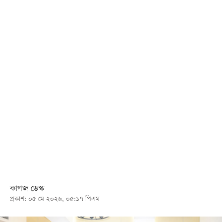
খেলা
বিনোদন
লাইফ
স্টাইল
শিক্ষা
তথ্যপ্রযুক্তি
সব
বিভাগ
ছবি
ভিডিও
কাগজ ডেস্ক
প্রকাশ: ০৫ মে ২০২৬, ০৫:১৭ পিএম
আর্কাইভ