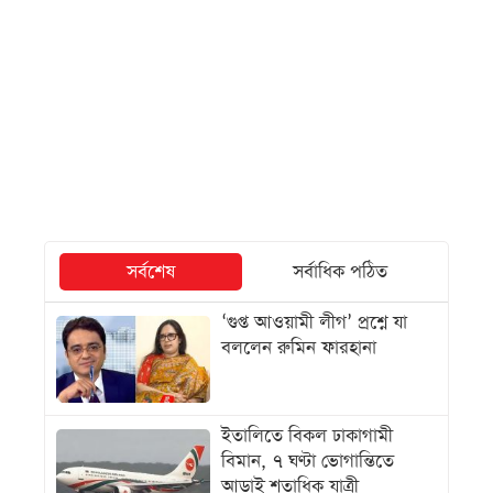
সর্বশেষ
সর্বাধিক পঠিত
‘গুপ্ত আওয়ামী লীগ’ প্রশ্নে যা
বললেন রুমিন ফারহানা
ইতালিতে বিকল ঢাকাগামী
বিমান, ৭ ঘণ্টা ভোগান্তিতে
আড়াই শতাধিক যাত্রী