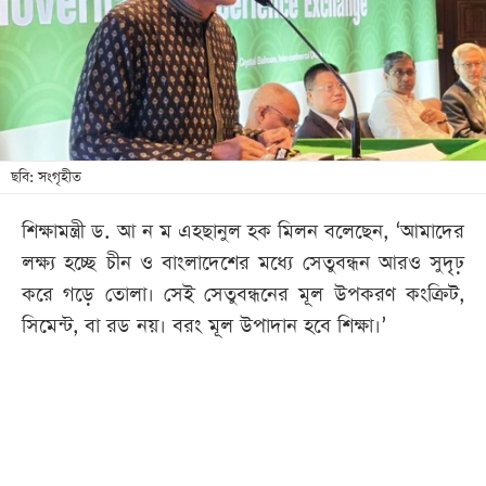
খেলা
বিনোদন
লাইফ
স্টাইল
শিক্ষা
ছবি: সংগৃহীত
তথ্যপ্রযুক্তি
শিক্ষামন্ত্রী ড. আ ন ম এহছানুল হক মিলন বলেছেন, ‘আমাদের
সব
লক্ষ্য হচ্ছে চীন ও বাংলাদেশের মধ্যে সেতুবন্ধন আরও সুদৃঢ়
বিভাগ
করে গড়ে তোলা। সেই সেতুবন্ধনের মূল উপকরণ কংক্রিট,
সিমেন্ট, বা রড নয়। বরং মূল উপাদান হবে শিক্ষা।’
ছবি
ভিডিও
আর্কাইভ