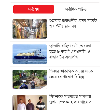
সর্বশেষ
সর্বাধিক পঠিত
শুক্রবার রাজধানীর যেসব মার্কেট
ও দর্শনীয় স্থান বন্ধ
জ্বালানি চাহিদা মেটাতে কেনা
হচ্ছে ৮ কার্গো এলএনজি, ৫
হাজার টন এলপিজি
তিস্তার আকস্মিক বন্যায় সড়ক
ভেঙে যোগাযোগ বিচ্ছিন্ন
শিক্ষককে মারধরের মামলায়
প্রধান শিক্ষকসহ কারাগারে ৩