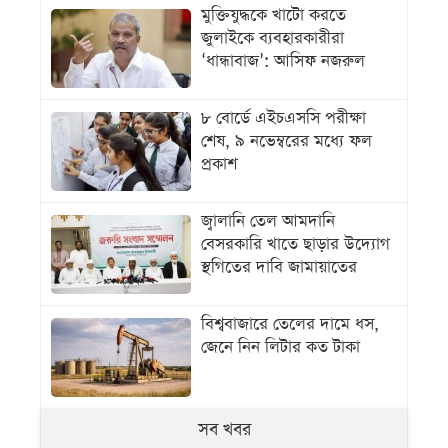
মুক্তিযুদ্ধকে খাটো করতে
জুলাইকে ব্যবহারকারীরা
‘ধান্ধাবাজ’: আসিফ নজরুল
৮ বোর্ডে এইচএসসি পরীক্ষা
শেষ, ৯ নভেম্বরের মধ্যে ফল
প্রকাশ
জ্বালানি তেল আমদানি
বেসরকারি খাতে ছাড়ার উদ্যোগ
স্থগিতের দাবি জামায়াতের
বিশ্ববাজারে তেলের দামে ধস,
জেনে নিন লিটার কত টাকা
সব খবর