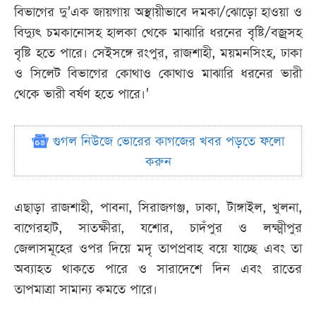
বিভাগের দু’এক জায়গায় অস্থায়ীভাবে দমকা/ঝোড়ো হাওয়া ও
বিদ্যুৎ চমকানোসহ হালকা থেকে মাঝারি ধরনের বৃষ্টি/বজ্রসহ
বৃষ্টি হতে পারে। সেইসঙ্গে রংপুর, রাজশাহী, ময়মনসিংহ, ঢাকা
ও সিলেট বিভাগের কোথাও কোথাও মাঝারি ধরনের ভারী
থেকে ভারী বর্ষণ হতে পারে।’
গুগল নিউজে ভোরের কাগজের খবর পড়তে ফলো
করুন
এছাড়া রাজশাহী, পাবনা, সিরাজগঞ্জ, ঢাকা, টাঙ্গাইল, খুলনা,
বাগেরহাট, সাতক্ষীরা, যশোর, চাদঁপুর ও লক্ষ্মীপুর
জেলাসমূহের ওপর দিয়ে মদৃ তাপপ্রবাহ বয়ে যাচ্ছে এবং তা
অব্যাহত থাকতে পারে ও সারাদেশে দিন এবং রাতের
তাপমাত্রা সামান্য কমতে পারে।