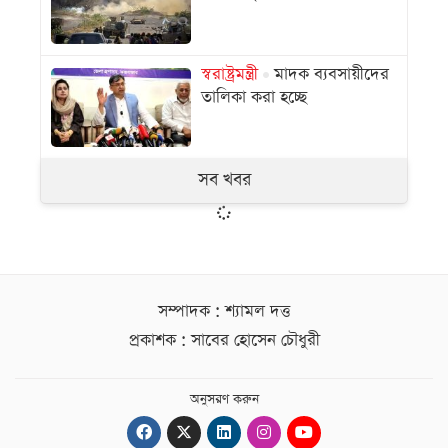
স্বরাষ্ট্রমন্ত্রী
মাদক ব্যবসায়ীদের
তালিকা করা হচ্ছে
সব খবর
সম্পাদক : শ্যামল দত্ত
প্রকাশক : সাবের হোসেন চৌধুরী
অনুসরণ করুন