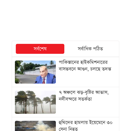
সর্বশেষ
সর্বাধিক পঠিত
পাকিস্তানের হাইকমিশনারের
বাসভবনে আগুন, চলছে তদন্ত
৭ অঞ্চলে ঝড়-বৃষ্টির আভাস,
নদীবন্দরে সতর্কতা
হুথিদের হামলায় ইয়েমেনে ৩০
সেনা নিহত