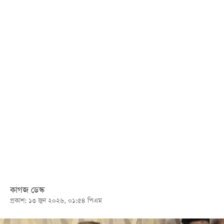
খেলা
বিনোদন
লাইফ
স্টাইল
শিক্ষা
তথ্যপ্রযুক্তি
সব
বিভাগ
ছবি
ভিডিও
কাগজ ডেস্ক
প্রকাশ: ১৩ জুন ২০২৬, ০১:৫৪ পিএম
আর্কাইভ