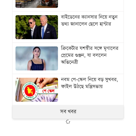
বাইডেনের ক্যানসার নিয়ে নতুন
তথ্য জানালেন ছেলে হান্টার
ক্রিকেটার যশস্বীর সঙ্গে মৃণালের
প্রেমের গুঞ্জন, যা বললেন
অভিনেত্রী
নবম পে-স্কেল নিয়ে বড় সুখবর,
ফাইল উঠছে মন্ত্রিসভায়
সব খবর