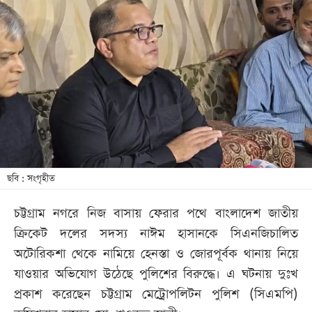
আজকের
পত্রিকা
ই-
পেপার
ছবি : সংগৃহীত
চট্টগ্রাম নগরে নিজ বাসায় ফেরার পথে বাংলাদেশ জাতীয়
ক্রিকেট দলের সদস্য নাঈম হাসানকে সিএনজিচালিত
অটোরিকশা থেকে নামিয়ে হেনস্তা ও জোরপূর্বক থানায় নিয়ে
যাওয়ার অভিযোগ উঠেছে পুলিশের বিরুদ্ধে। এ ঘটনায় দুঃখ
প্রকাশ করেছেন চট্টগ্রাম মেট্রোপলিটন পুলিশ (সিএমপি)