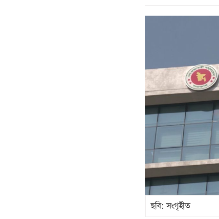
ছবি: সংগৃহীত