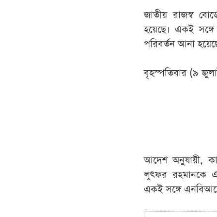
জাতীয় রাজস্ব বো
হয়েছে। একই সঙ্গে 
পরিবর্তন আনা হয়েছ
বৃহস্পতিবার (৯ জু
আদেশ অনুযায়ী, কাস
লুৎফর রহমানকে এন
একই সঙ্গে এনবিআরের