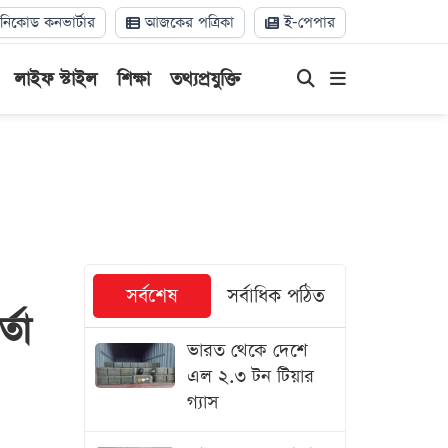
িকোড কনভার্টার
আজকের পত্রিকা
ই-পেপার
লাইফ স্টাইল
শিক্ষা
তথ্যপ্রযুক্তি
সর্বশেষ
সর্বাধিক পঠিত
্তা
ভারত থেকে দেশে
এল ২.৩ টন টিয়ার
গ্যাস