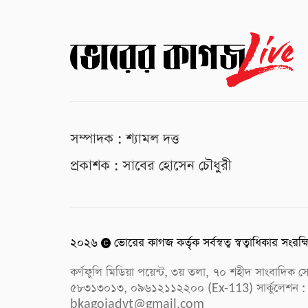
সম্পাদক : শ্যামল দত্ত
প্রকাশক : সাবের হোসেন চৌধুরী
২০২৬
ভোরের কাগজ কর্তৃক সর্বস্বত্ব স্বত্বাধিকার সংরক্
কর্ণফুলি মিডিয়া পয়েন্ট, ৩য় তলা, ৭০ শহীদ সাংবাদি
৫৮৩১৩০১৩, ০৯৬১২১১২২০০ (Ex-113) সার্কুলেশন :
bkagojadvt@gmail.com