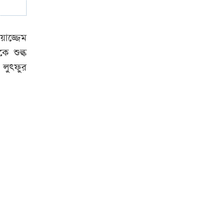
পাকিস্তান
়াজ্জেম
ে শুল্ক
দ লুৎফুর