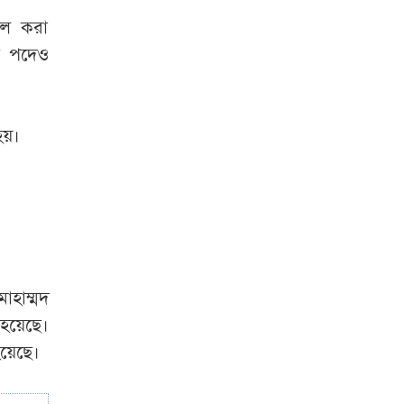
ফাঁকা সড়কে দুই
দল করা
বাসই দ্রুতগতিতে
্ট পদেও
চলছিল, চালকদের
চোখে ছিল ঘুম: পুলিশ
য়।
দুই বছরের জন্য
নিষিদ্ধ পাকিস্তানের
অলরাউন্ডার হামজা
নাজার
কাঁচা মরিচে মিলল
স্বস্তি, বাড়ল ডিম-
োহাম্মদ
মুরগি ও মাছের দাম
য়েছে।
য়েছে।
বাংলাদেশ থেকে
আনারস নেওয়ার
অনুমতি দিয়েছে