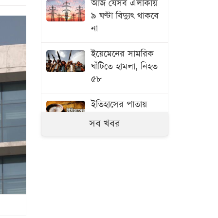
আজ যেসব এলাকায়
৯ ঘণ্টা বিদ্যুৎ থাকবে
না
ইয়েমেনের সামরিক
ঘাঁটিতে হামলা, নিহত
৫৮
ইতিহাসের পাতায়
আজকের দিন
সব খবর
শেখ হাসিনার সঙ্গেই
দেশে ফিরবেন সাকিব
শনিবার রাজধানীর
যেসব দোকানপাট-
মার্কেট বন্ধ