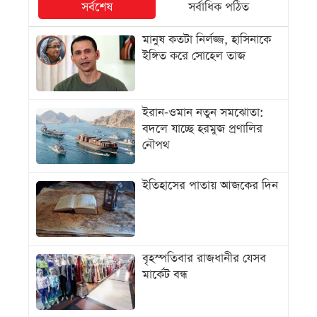
সর্বশেষ
সর্বাধিক পঠিত
মানুষ কতটা নির্লজ্জ, হাসিনাকে
ইঙ্গিত করে সোহেল তাজ
ইরান-ওমান নতুন সমঝোতা:
বদলে যাচ্ছে হরমুজ প্রণালির
নৌপথ
ইতিহাসের পাতায় আজকের দিন
বৃহস্পতিবার রাজধানীর যেসব
মার্কেট বন্ধ