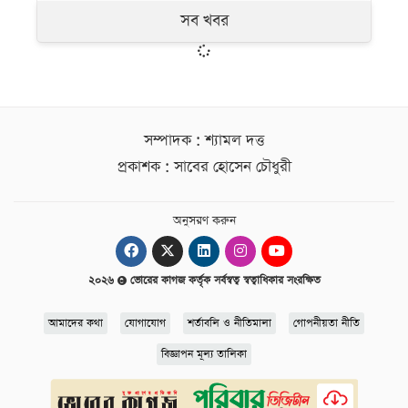
সব খবর
সম্পাদক : শ্যামল দত্ত
প্রকাশক : সাবের হোসেন চৌধুরী
অনুসরণ করুন
২০২৬
ভোরের কাগজ কর্তৃক সর্বস্বত্ব স্বত্বাধিকার সংরক্ষিত
আমাদের কথা
যোগাযোগ
শর্তাবলি ও নীতিমালা
গোপনীয়তা নীতি
বিজ্ঞাপন মূল্য তালিকা