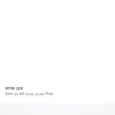
খেলা
বিনোদন
লাইফ
স্টাইল
শিক্ষা
তথ্যপ্রযুক্তি
সব
বিভাগ
ছবি
কাগজ ডেস্ক
প্রকাশ: ১২ মার্চ ২০২৬, ১২:৩০ পিএম
ভিডিও
আর্কাইভ