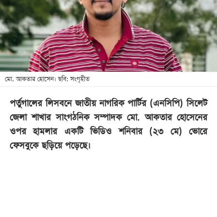
খেলা
বিনোদন
লাইফ
স্টাইল
শিক্ষা
মো. আকতার হোসেন। ছবি: সংগৃহীত
তথ্যপ্রযুক্তি
পর্তুগালের লিসবনে জাতীয় নাগরিক পার্টির (এনসিপি) সিলেট
সব
জেলা শাখার সাংগঠনিক সম্পাদক মো. আকতার হোসেনের
বিভাগ
ওপর হামলার একটি ভিডিও শনিবার (২৩ মে) ভোরে
ফেসবুকে ছড়িয়ে পড়েছে।
ছবি
ভিডিও
আর্কাইভ