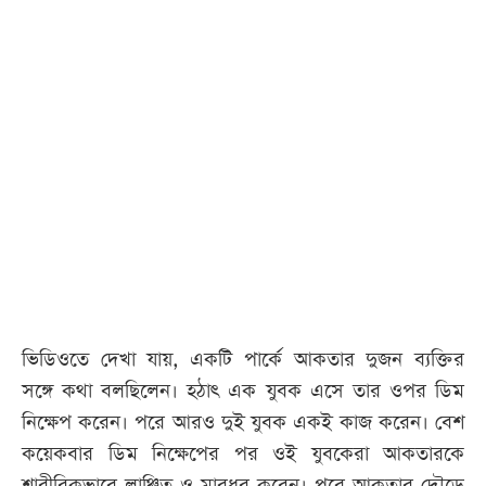
ভিডিওতে দেখা যায়, একটি পার্কে আকতার দুজন ব্যক্তির
সঙ্গে কথা বলছিলেন। হঠাৎ এক যুবক এসে তার ওপর ডিম
নিক্ষেপ করেন। পরে আরও দুই যুবক একই কাজ করেন। বেশ
কয়েকবার ডিম নিক্ষেপের পর ওই যুবকেরা আকতারকে
শারীরিকভাবে লাঞ্ছিত ও মারধর করেন। পরে আকতার দৌড়ে