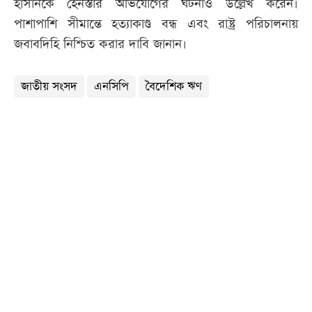
হাসানকে হেনস্তার অভিযোগের ঘটনাও উল্লেখ করেন।
পাশাপাশি সীমান্তে হত্যাকাণ্ড বন্ধ এবং রাষ্ট্র পরিচালনায়
জবাবদিহি নিশ্চিত করার দাবি জানান।
জাতীয় সংসদ
এনসিপি
বৈদেশিক ঋণ