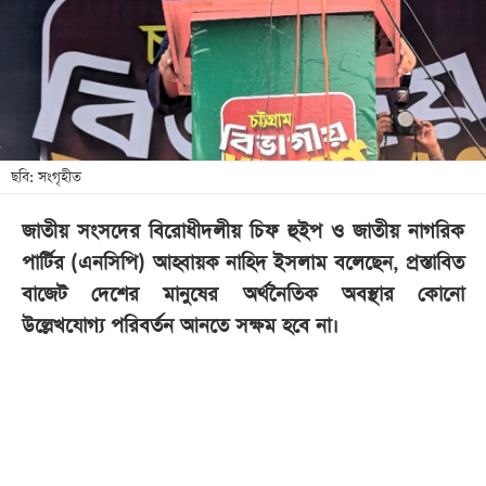
খেলা
বিনোদন
লাইফ
স্টাইল
শিক্ষা
ছবি: সংগৃহীত
তথ্যপ্রযুক্তি
জাতীয় সংসদের বিরোধীদলীয় চিফ হুইপ ও জাতীয় নাগরিক
সব
পার্টির (এনসিপি) আহ্বায়ক নাহিদ ইসলাম বলেছেন, প্রস্তাবিত
বিভাগ
বাজেট দেশের মানুষের অর্থনৈতিক অবস্থার কোনো
উল্লেখযোগ্য পরিবর্তন আনতে সক্ষম হবে না।
ছবি
ভিডিও
আর্কাইভ