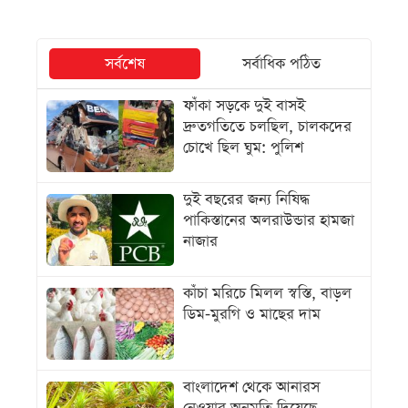
সর্বশেষ
সর্বাধিক পঠিত
ফাঁকা সড়কে দুই বাসই
দ্রুতগতিতে চলছিল, চালকদের
চোখে ছিল ঘুম: পুলিশ
দুই বছরের জন্য নিষিদ্ধ
পাকিস্তানের অলরাউন্ডার হামজা
নাজার
কাঁচা মরিচে মিলল স্বস্তি, বাড়ল
ডিম-মুরগি ও মাছের দাম
বাংলাদেশ থেকে আনারস