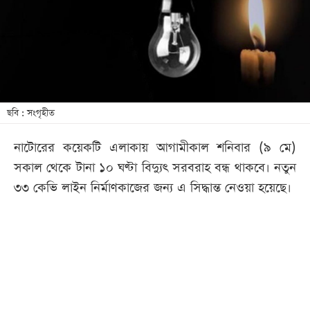
খেলা
বিনোদন
লাইফ
স্টাইল
শিক্ষা
ছবি : সংগৃহীত
তথ্যপ্রযুক্তি
নাটোরের কয়েকটি এলাকায় আগামীকাল শনিবার (৯ মে)
সব
সকাল থেকে টানা ১০ ঘণ্টা বিদ্যুৎ সরবরাহ বন্ধ থাকবে। নতুন
বিভাগ
৩৩ কেভি লাইন নির্মাণকাজের জন্য এ সিদ্ধান্ত নেওয়া হয়েছে।
ছবি
ভিডিও
আর্কাইভ