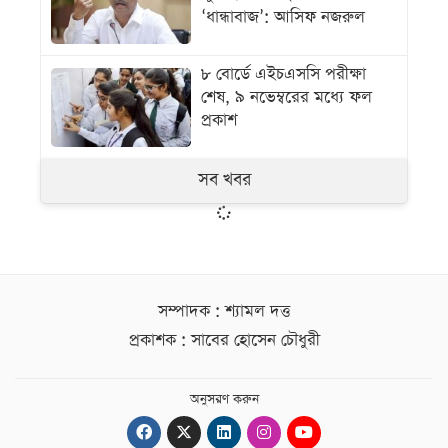
‘ধান্ধাবাজ’: আসিফ নজরুল
৮ বোর্ডে এইচএসসি পরীক্ষা
শেষ, ৯ নভেম্বরের মধ্যে ফল
প্রকাশ
সব খবর
সম্পাদক : শ্যামল দত্ত
প্রকাশক : সাবের হোসেন চৌধুরী
অনুসরণ করুন