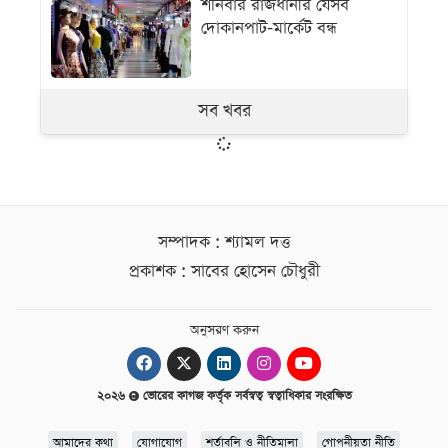
শনিবার রাজধানীর যেসব
দোকানপাট-মার্কেট বন্ধ
সব খবর
সম্পাদক : শ্যামল দত্ত
প্রকাশক : সাবের হোসেন চৌধুরী
অনুসরণ করুন
২০২৬
ভোরের কাগজ কর্তৃক সর্বস্বত্ব স্বত্বাধিকার সংরক্ষিত
আমাদের কথা
যোগাযোগ
শর্তাবলি ও নীতিমালা
গোপনীয়তা নীতি