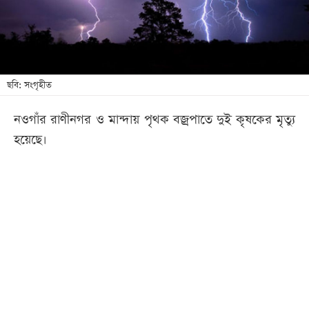
খেলা
বিনোদন
লাইফ
স্টাইল
ছবি: সংগৃহীত
শিক্ষা
নওগাঁর রাণীনগর ও মান্দায় পৃথক বজ্রপাতে দুই কৃষকের মৃত্যু
তথ্যপ্রযুক্তি
হয়েছে।
সব
বিভাগ
ছবি
ভিডিও
আর্কাইভ