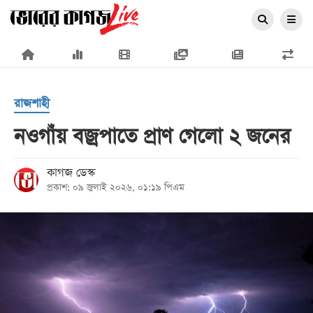
×
রাজশাহী
নওগাঁয় বজ্রপাতে প্রাণ গেলো ২ জনের
প্রচ্ছদ
কাগজ ডেস্ক
প্রকাশ: ০৯ জুলাই ২০২৬, ০১:১৯ পিএম
জাতীয়
রাজনীতি
অর্থনীতি
আন্তর্জাতিক
সারাদেশ