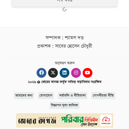
সব খবর
সম্পাদক : শ্যামল দত্ত
প্রকাশক : সাবের হোসেন চৌধুরী
অনুসরণ করুন
২০২৬
ভোরের কাগজ কর্তৃক সর্বস্বত্ব স্বত্বাধিকার সংরক্ষিত
আমাদের কথা
যোগাযোগ
শর্তাবলি ও নীতিমালা
গোপনীয়তা নীতি
বিজ্ঞাপন মূল্য তালিকা