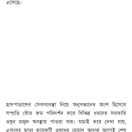
এসেছে।
আজকের
পত্রিকা
ই-
পেপার
হাসপাতালের সেবাব্যবস্থা নিয়ে অনুসন্ধানের অংশ হিসেবে
সম্প্রতি স্টোর রুম পরিদর্শন করে বিভিন্ন ধরনের সরকারি
ওষুধ মজুদ অবস্থায় পাওয়া যায়। যাচাই করে দেখা যায়,
এসবের মধ্যে কয়েকটি ওষুধের মেয়াদ অনেক আগেই শেষ