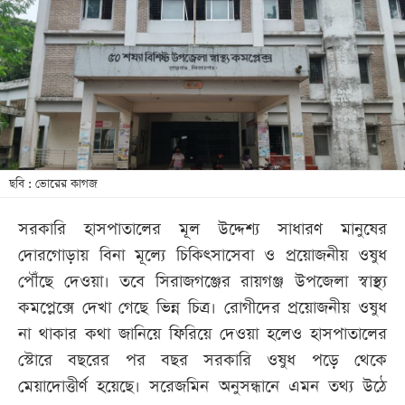
খেলা
বিনোদন
লাইফ
স্টাইল
শিক্ষা
তথ্যপ্রযুক্তি
ছবি : ভোরের কাগজ
সব
সরকারি হাসপাতালের মূল উদ্দেশ্য সাধারণ মানুষের
বিভাগ
দোরগোড়ায় বিনা মূল্যে চিকিৎসাসেবা ও প্রয়োজনীয় ওষুধ
পৌঁছে দেওয়া। তবে সিরাজগঞ্জের রায়গঞ্জ উপজেলা স্বাস্থ্য
ছবি
কমপ্লেক্সে দেখা গেছে ভিন্ন চিত্র। রোগীদের প্রয়োজনীয় ওষুধ
না থাকার কথা জানিয়ে ফিরিয়ে দেওয়া হলেও হাসপাতালের
ভিডিও
স্টোরে বছরের পর বছর সরকারি ওষুধ পড়ে থেকে
মেয়াদোত্তীর্ণ হয়েছে। সরেজমিন অনুসন্ধানে এমন তথ্য উঠে
আর্কাইভ