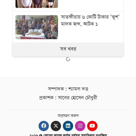
সাতক্ষীরায় ৬ কোটি টাকার ‘কুশ’
মাদক জব্দ, আটক ১
সব খবর
সম্পাদক : শ্যামল দত্ত
প্রকাশক : সাবের হোসেন চৌধুরী
অনুসরণ করুন
২০২৬
ভোরের কাগজ কর্তৃক সর্বস্বত্ব স্বত্বাধিকার সংরক্ষিত