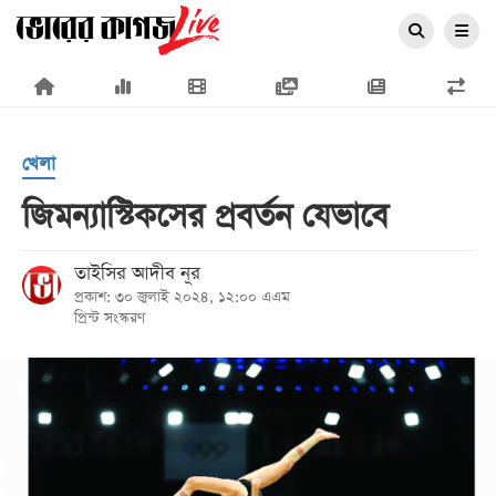
×
খেলা
জিমন্যাস্টিকসের প্রবর্তন যেভাবে
প্রচ্ছদ
তাইসির আদীব নূর
প্রকাশ: ৩০ জুলাই ২০২৪, ১২:০০ এএম
জাতীয়
প্রিন্ট সংস্করণ
রাজনীতি
অর্থনীতি
আন্তর্জাতিক
সারাদেশ