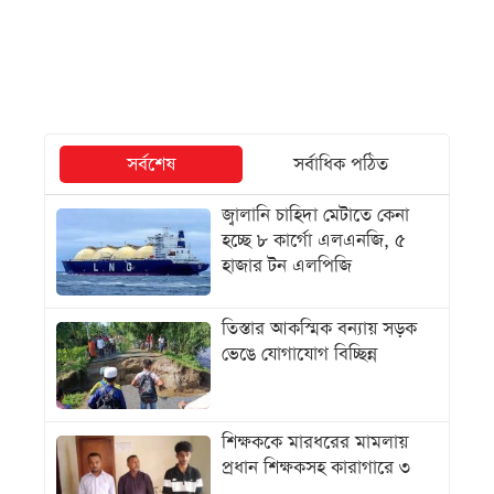
সর্বশেষ
সর্বাধিক পঠিত
জ্বালানি চাহিদা মেটাতে কেনা
হচ্ছে ৮ কার্গো এলএনজি, ৫
হাজার টন এলপিজি
তিস্তার আকস্মিক বন্যায় সড়ক
ভেঙে যোগাযোগ বিচ্ছিন্ন
শিক্ষককে মারধরের মামলায়
প্রধান শিক্ষকসহ কারাগারে ৩