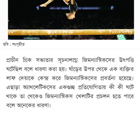
খেলা
বিনোদন
লাইফ
স্টাইল
ছবি : সংগৃহীত
শিক্ষা
প্রাচীন গ্রিক সভ্যতার সূচনালগ্নে জিমন্যাস্টিকসের উৎপত্তি
তথ্যপ্রযুক্তি
ঘটেছিল বলে ধারণা করা হয়। ষাঁড়ের উপর থেকে এক ব্যক্তির
সব
লাফ দেয়াকে কেন্দ্র করে জিমন্যাস্টিকসের প্রবর্তনা হয়েছে।
বিভাগ
এছাড়া অ্যাথলেটিকসের একগুচ্ছ প্রতিযোগিতায় কী কী ঘটে
থাকে তা থেকেও জিমন্যাস্টিকস খেলাটির প্রচলন হতে পারে
ছবি
বলে অনেকের ধারণা।
ভিডিও
আর্কাইভ