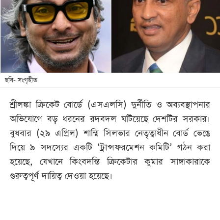
খেলা
বিনোদন
লাইফ
স্টাইল
শিক্ষা
ছবি- সংগৃহীত
তথ্যপ্রযুক্তি
শ্রীলঙ্কা ক্রিকেট বোর্ডে (এসএলসি) দুর্নীতি ও অব্যবস্থাপনার
সব
অভিযোগে বড় ধরনের রদবদল ঘটিয়েছে দেশটির সরকার।
বিভাগ
বুধবার (২৯ এপ্রিল) শাম্মি সিলভার নেতৃত্বাধীন বোর্ড ভেঙে
দিয়ে ৯ সদস্যের একটি ‘ট্রান্সফরমেশন কমিটি’ গঠন করা
ছবি
হয়েছে, যেখানে কিংবদন্তি ক্রিকেটার কুমার সাঙ্গাকারাকে
গুরুত্বপূর্ণ দায়িত্ব দেওয়া হয়েছে।
ভিডিও
আর্কাইভ