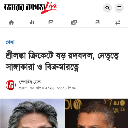
×
খেলা
শ্রীলঙ্কা ক্রিকেটে বড় রদবদল, নেতৃত্বে
সাঙ্গাকারা ও বিক্রমারত্নে
প্রচ্ছদ
জাতীয়
স্পোর্টস ডেস্ক
প্রকাশ: ৩০ এপ্রিল ২০২৬, ০৬:০৪ পিএম
রাজনীতি
অর্থনীতি
আন্তর্জাতিক
সারাদেশ