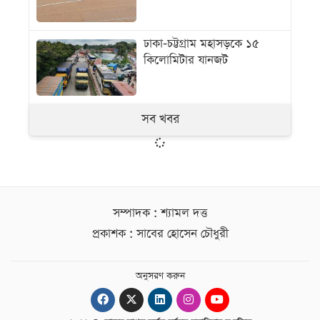
ঢাকা-চট্টগ্রাম মহাসড়কে ১৫
কিলোমিটার যানজট
সব খবর
সম্পাদক : শ্যামল দত্ত
প্রকাশক : সাবের হোসেন চৌধুরী
অনুসরণ করুন