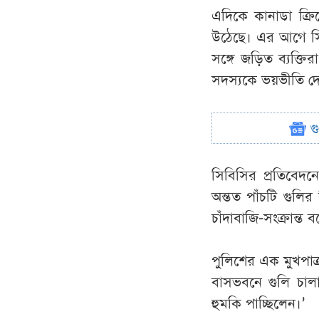
এদিকে কানাডা ক্রি
উঠেছে। এর আগে সিব
সঙ্গে জড়িত ব্যক্তি
সদস্যকে ভয়ভীতি দ
গ
সিবিসির প্রতিবেদ
অন্তত পাঁচটি গুলির
চাঁদাবাজি-সংক্রান্ত 
পুলিশের এক মুখপাত্
বাসভবনে গুলি চালান
হুমকি পাচ্ছিলেন।’