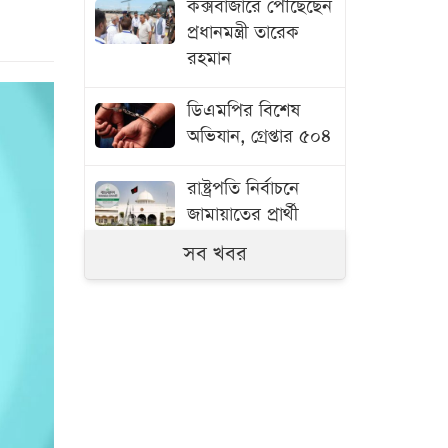
কক্সবাজারে পৌঁছেছেন
প্রধানমন্ত্রী তারেক
রহমান
ডিএমপির বিশেষ
অভিযান, গ্রেপ্তার ৫০৪
রাষ্ট্রপতি নির্বাচনে
জামায়াতের প্রার্থী
হিসেবে আলোচনায়
সব খবর
যারা
জার্সি খুলে শোকার্ত
মেসিকে গোল উৎসর্গ
দে পলের
যুক্তরাষ্ট্র সব শর্ত