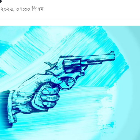
ক
মে ২০২৬, ০৭:৩০ পিএম