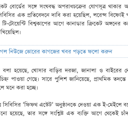
কেট বোর্ডের সঙ্গে সংঘবদ্ধ অপরাধচক্রের যোগসূত্র থাকার
িসির এক প্রতিবেদনে দাবি করা হয়েছিল, লরেন্স বিষ্ণোই গ
রা টি-টোয়েন্টি বিশ্বকাপের আগে কানাডার ক্রিকেট অঙ্গনের
েখিয়েছিল।
ুগল নিউজে ভোরের কাগজের খবর পড়তে ফলো করুন
নে বলা হয়েছে, খোসার বাড়ির দরজা, জানালা ও বাইরের দ
 চিহ্ন পাওয়া গেছে। সারে পুলিশ জানিয়েছে, প্রাথমিক তদন্তে
বলে মনে করা হচ্ছে।
র সিবিসির ‘ফিফথ এস্টেট’ অনুষ্ঠানকে দেওয়া এক ই-মেইলে ব
ো হয়েছে, তার সঙ্গে সংশ্লিষ্ট এক ব্যক্তি আগে থেকেই চাঁ