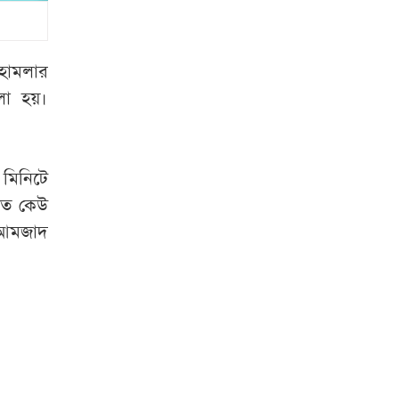
মানলেই হরমুজ
প্রণালি খুলে দেওয়া
হবে: ইরান
 হামলার
বাবার জানাজায়
লা হয়।
ডান্ডাবেড়ি পরা
কোটালীপাড়ার সাবেক
মেয়র
 মিনিটে
শত কেউ
মেসিকে গড়ে তোলার
ি আমজাদ
পেছনে বাবার যে
অবদান
এমপি মনজুরুল
পাটওয়ারীর ওপর মার
শুরু হয়েছে কেবল
মোজতবা খামেনির