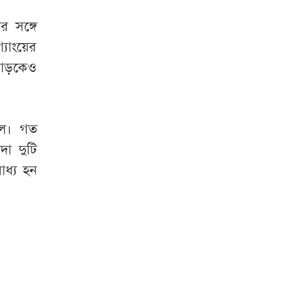
 সঙ্গে
্যাংয়ের
য়াড়কেও
িল। গত
দা দুটি
াধ্য হন