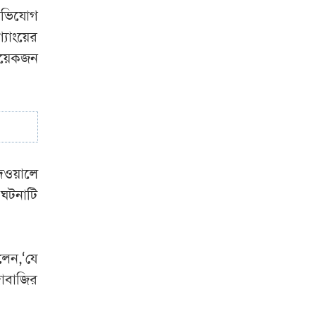
নতুন ভিডিও প্রকাশ,
 অভিযোগ
দেখা গেল যা
্যাংয়ের
 কয়েকজন
েওয়ালে
 ঘটনাটি
লেন,‘যে
দাবাজির