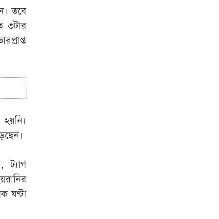
শন। তবে
াত ৩টার
প্রাপ্ত
ক হয়নি।
ড়েছেন।
 ট্যাগ
য়রানির
ক ঘণ্টা