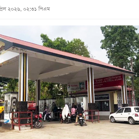
প্রিল ২০২৬, ০২:৩১ পিএম