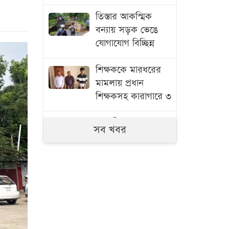
তিস্তার আকস্মিক
বন্যায় সড়ক ভেঙে
যোগাযোগ বিচ্ছিন্ন
শিক্ষককে মারধরের
মামলায় প্রধান
শিক্ষকসহ কারাগারে ৩
সাতক্ষীরায় ৬ কোটি
সব খবর
টাকার ‘কুশ’ মাদক
জব্দ, আটক ১
জুলাই গণঅভ্যুত্থানের
তথ্যচিত্রে ত্রুটি,
মুক্তিযুদ্ধ মন্ত্রণালয়ের
দুঃখ প্রকাশ