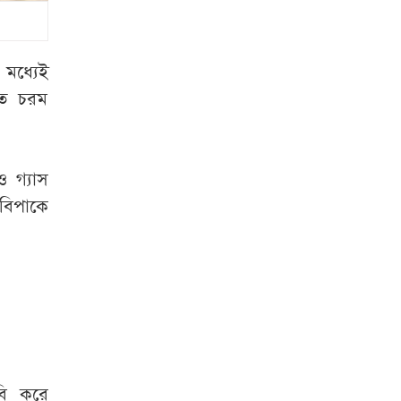
রাষ্ট্রপতি হতে লাগবে
যেসব যোগ্যতা
 মধ্যেই
রাষ্ট্রপতি নির্বাচনের
তে চরম
ভোটার তালিকা প্রকাশ
বিটিভির মহাপরিচালক
 গ্যাস
হলেন কাজী জেসিন
 বিপাকে
চুরির চেষ্টা ব্যর্থ,
শিকলে বেঁধে রাখা
হলো যুবককে
শেরপুর সীমান্ত
বিজিবির অভিযান, ৮১
লাখ টাকার ভারতীয়
বি করে
ওষুধ জব্দ