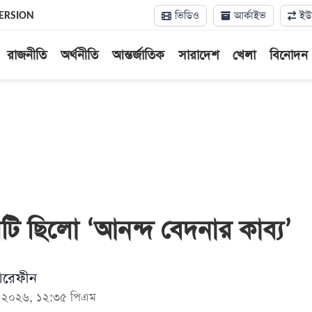
ভিডিও
আর্কাইভ
ইউন
ERSION
রাজনীতি
অর্থনীতি
আন্তর্জাতিক
সারাদেশ
খেলা
বিনোদন
টি ছিলো ‘আনন্দ বেদনার কাব্য’
রেফীন
মে ২০২৬, ১২:৩৫ পিএম