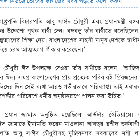
ুগল নিউজে ভোরের কাগজের খবর পড়তে ফলো করুন
রাষ্ট্রপতি
বিচারপতি
আবু
সাঈদ
চৌধুরী
এবং
প্রধানমন্ত্রী
বঙ্গবন
ির
উদ্দেশ্যে
পৃথক
বাণী
দেন
।
বঙ্গবন্ধু
তাঁর
বাণীতে
বলেছিলেন
মত্যাগের
শিক্ষা
দেয়
।
বাংলাদেশের
সাহসী
মানুষ
দেশকে
স্বাধী
িয়ে
চরম
আত্মত্যাগ
স্বীকার
করেছেন
।
’
দ
চৌধুরী
ঈদ
উপলক্ষে
দেওয়া
তাঁর
বাণীতে
বলেন
, ‘
আজিক
ার
ঈদ
।
সমগ্র
বাংলাদেশের
প্রায়
প্রত্যেক
পরিবারই
প্রিয়জনের
ঈদের
দিন
সেই
ব্যথা
আরও
গভীরভাবে
পরিব্যাপ্ত
।
তাই
এবার
বগম্ভীর
পরিবেশে
ধর্মীয়
অনুষ্ঠানরূপে
পালন
করা
উচিত
।
’
র
প্রধান
জামাত
অনুষ্ঠিত
হয়েছিলো
আউটার
স্টেডিয়ামে
।
ঈদ
জামাতে
ইমামতি
করেন
মাওলানা
আবদুর
রশীদ
তর্কবাগ
্রপতি
আবু
সাঈদ
চৌধুরীসহ
মুজিবনগর
সরকারের
মন্ত্রী
প