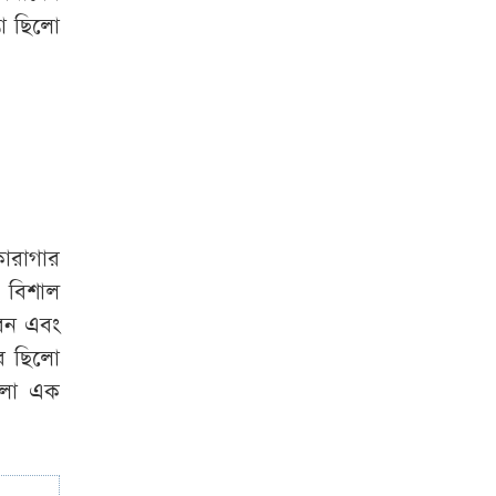
‘গুপ্ত আওয়ামী লীগ’
া
ছিলো
প্রশ্নে যা বললেন
রুমিন ফারহানা
ারাগার
বিশাল
েন
এবং
ব
ছিলো
লো
এক