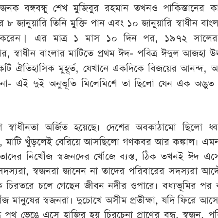
জনক
বঙ্গবন্ধু
শেখ
মুজিবুর
রহমান
তখনও
পাকিস্তানের
ক
র
৮
জানুয়ারি
তিনি
মুক্তি
পান
এবং
১০
জানুয়ারি
স্বাধীন
বাং
,
করেন
।
এর
মাত্র
১
মাস
১০
দিন
পর
১৯৭২
সালের
,
-
ার
স্বাধীন
বাংলার
মাটিতে
প্রথম
ঈদ
পবিত্র
ঈদুল
আজহা
উ
,
,
কটি
ঐতিহাসিক
মুহূর্ত
যেখানে
একদিকে
বিজয়ের
আনন্দ
অ
-
না
এই
দুই
অনুভূতি
মিলেমিশে
তা ছিলো যেন এক অদ্ভুত 
ে
স্বাধীনতা
অর্জিত
হয়েছে
।
দেশের
অবকাঠামো
ছিলো
ধ্
,
মাটি
খুঁড়লেই
বেরিয়ে
আসছিলো
গণকবর
আর
কঙ্কাল
।
এম
তাদের
নিখোঁজ
স্বজনদের
খোঁজে
ব্যস্ত
,
ঠিক
তখনই
ঈদ
এস
সদস্যরা
,
স্বজনরা
জানেন
না
তাদের
পরিবারের
সদস্যরা
আদ
ি
চিরতরে
চলে
গেছেন
জীবন
নদীর
ওপারে
।
বধ্যভূমির
পর
োঁজ
মানুষের
স্বজনরা
।
দুচোখে
অসীম
প্রতীক্ষা
,
যদি
ফিরে
আস
ধ
পথ
ভেঙে
এসে
হাজির
হয়
চিরচেনা
প্রাণের
বন্ধু
,
স্বজন
,
পর