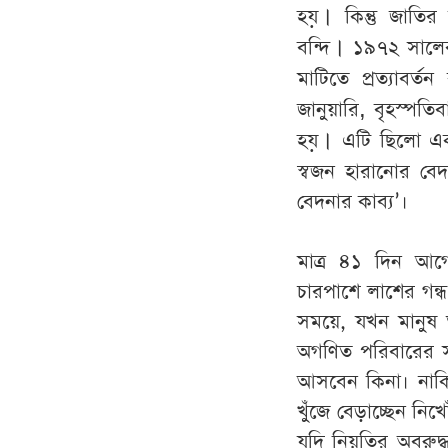
হয়
।
কিন্তু
জাতির
বন্দি
।
১৯৭২
সালে
মাটিতে
প্রত্যাবর্তন
,
জানুয়ারি
বৃহস্পতিব
হয়
।
এটি
ছিলো
এ
স্বজন
হারানোর
বেদ
বেদনার কাব্য’।
মাত্র
৪১
দিন
আগ
চারপাশে
লাশের
গন্ধ
সময়ে
,
যখন
মানুষ
অগণিত
পরিবারের
আসবেন
কিনা
।
নাক
খুঁজে
বেড়াচ্ছেন
নিখ
যদি
নিয়তির
অবরুদ্