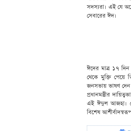
সদস্যরা
।
এই
যে
অপ
সেবারের
ঈদ
।
ঈদের
মাত্র
১৭
দিন
থেকে
মুক্তি
পেয়ে
ত
জনসভায়
ভাষণ
দেন
প্রধানমন্ত্রীর
দায়িত্বভ
এই
ঈদুল
আজহা
।
বিশেষ
আশীর্বাদস্বরূ