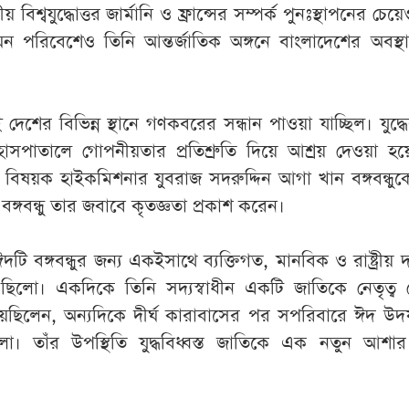
তীয়
বিশ্বযুদ্ধোত্তর
জার্মানি
ও
ফ্রান্সের
সম্পর্ক
পুনঃস্থাপনের
চেয়ে
ঘন
পরিবেশেও
তিনি
আন্তর্জাতিক
অঙ্গনে
বাংলাদেশের
অবস্থ
ই
দেশের
বিভিন্ন
স্থানে
গণকবরের
সন্ধান
পাওয়া
যাচ্ছিল
।
যুদ্ধ
হাসপাতালে
গোপনীয়তার
প্রতিশ্রুতি
দিয়ে
আশ্রয়
দেওয়া
হয়
বিষয়ক
হাইকমিশনার
যুবরাজ
সদরুদ্দিন
আগা
খান
বঙ্গবন্ধুক
বঙ্গবন্ধু
তার
জবাবে
কৃতজ্ঞতা
প্রকাশ
করেন
।
ঈদটি
বঙ্গবন্ধুর
জন্য
একইসাথে
ব্যক্তিগত
,
মানবিক
ও
রাষ্ট্রীয়
দ
ছিলো
।
একদিকে
তিনি
সদ্যস্বাধীন
একটি
জাতিকে
নেতৃত্ব
য়েছিলেন
,
অন্যদিকে
দীর্ঘ
কারাবাসের
পর
সপরিবারে
ঈদ
উদ
লো
।
তাঁর
উপস্থিতি
যুদ্ধবিধ্বস্ত
জাতিকে
এক
নতুন
আশার