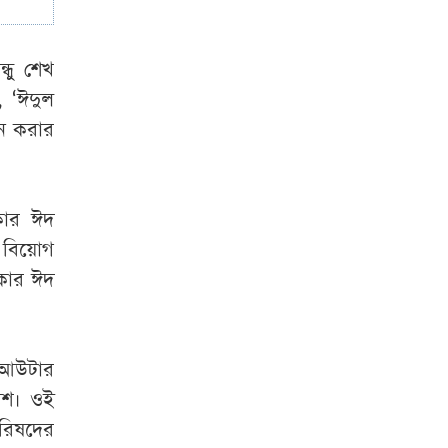
্ধু
শেখ
, ‘
ঈদুল
ন
করার
ার
ঈদ
বিয়োগ
কার
ঈদ
আউটার
ীশ
।
ওই
রিষদের