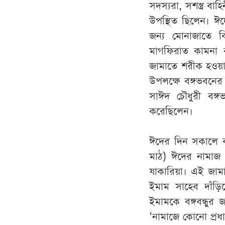
সদস্যরা
,
সশস্ত্র
বাহি
উপস্থিত
ছিলেন
।
ঈদ
জন্য
মোনাজাতে
ব
মাগফিরাত
কামনা
জামাতে
শরীক
হওয়
উপলক্ষে
বঙ্গভবনের
সাঈদ
চৌধুরী
বঙ্গ
করেছিলেন
।
ঈদের
দিন
সকালে
মাঠ
)
ঈদের
নামাজ
যাকারিয়া
।
এই
জাম
ইমাম
সাহেব
দাঁড়ি
ইমামকে
বঙ্গবন্ধুর
জ
‘
নামাজে
কোনো
প্রধ