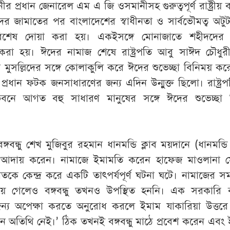
নীর
প্রধান
জেনারেল
এম
এ
জি
ওসমানীসহ
গুরুত্বপূর্ণ
রাষ্ট্রীয়
ব
ের
জামাতের
পর
বাংলাদেশের
স্বাধীনতা
ও
সার্বভৌমত্ব
অটু
িশেষ
দোয়া
করা
হয়
।
একইসঙ্গে
মোনাজাতে
শহীদদের
করা
হয়
।
ঈদের
নামাজ
শেষে
রাষ্ট্রপতি
আবু
সাঈদ
চৌধুর
া
মুসল্লিদের
সঙ্গে
কোলাকুলি
করে
ঈদের
শুভেচ্ছা
বিনিময়
কর
প্রধান
ফটক
জনসাধারণের
জন্য
এদিন
উন্মুক্ত
ছিলো
।
রাষ্ট্র
ভবনে
আগত
বহু
সাধারণ
মানুষের
সঙ্গে
ঈদের
শুভেচ্ছা
বঙ্গবন্ধু
শেখ
মুজিবুর
রহমান
ধানমন্ডি
ক্লাব
ময়দানে
(
ধানমন্ডি
আদায়
করেন
।
নামাজে
ইমামতি
করেন
হাফেজ
মাওলানা
ম
াতকে
কেন্দ্র
করে
একটি
তাৎপর্যপূর্ণ
ঘটনা
ঘটে
।
নামাজের
স
য়ে
গেলেও
বঙ্গবন্ধু
তখনও
উপস্থিত
হননি
।
এক
সরকারি
ন্য
অপেক্ষা
করতে
অনুরোধ
করলে
ইমাম
যাকারিয়া
উত্তর
ান
অতিথি
নেই
।
’
ঠিক
তখনই
বঙ্গবন্ধু
মাঠে
প্রবেশ
করেন
এবং