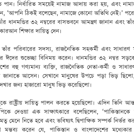
ে
পান
।
নির্ধারিত
সময়েই
নামাজ
আদায়
করা
হয়
,
এবং
নাম
েন
, ‘
আপনি
ঠিকই
বলেছেন
,
নামাজে
কোনো
অতিথি
নেই
।
’
পর
াঁর
ধানমন্ডির
৩২
নম্বরের
বাসভবনে
আমন্ত্রণ
জানান
এবং
তাঁ
কোরআন
শিক্ষার
দায়িত্ব
দেন
।
তাঁর
পরিবারের
সদস্য
,
রাজনৈতিক
সহকর্মী
এবং
সাধারণ
ে
ঈদের
শুভেচ্ছা
বিনিময়
করেন
।
ধানমন্ডির
৩২
নম্বর
সড়ক
েশের
বহু
গণ্যমান্য
ব্যক্তি
,
রাজনৈতিক
নেতা
-
কর্মী
ও
সাধার
া
জানাতে
আসেন
।
সেখানে
মানুষের
উপচে
পড়া
ভিড়
ছিলো
দেখার
জন্য
হাজারো
মানুষ
ভিড়
করেছিলো
।
ধুকে
রাষ্ট্রীয়
দায়িত্ব
পালন
করতে
হয়েছিলো
।
এদিন
তিনি
আন্
পিকে
দেওয়া
এক
সাক্ষাৎকারে
বলেছিলেন
, ‘
পাকিস্তানকে
মত্ব
মেনে
নিতে
হবে
এবং
ভবিষ্যৎ
দ্বিপাক্ষিক
সম্পর্ক
নির্ভর
ক
ো
মন্তব্য
করেন
যে
,
পাকিস্তান
ও
বাংলাদেশের
মধ্যেকার