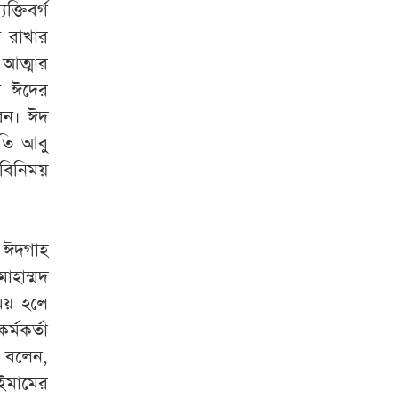
্যক্তিবর্গ
ট
রাখার
আত্মার
ী
ঈদের
েন
।
ঈদ
পতি
আবু
বিনিময়
ঈদগাহ
োহাম্মদ
ময়
হলে
কর্মকর্তা
ে বলেন
,
ইমামের