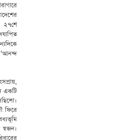
জুলাই শহীদের স্ত্রী
ারাগারে
লাদেশের
মনোহরদীতে পানিতে
২৭শে
ডুবে দুই ভাইয়ের মৃত্যু
দযাপিত
সৌদি আরব,
ন্যদিকে
পাকিস্তান ও তুরস্কের
‘আনন্দ
যৌথ প্রতিরক্ষা চুক্তি
স্বাক্ষর
বংসপ্রায়
,
লিবিয়া থেকে দেশে
ফিরলেন আরও ৩৪০
ন
একটি
বাংলাদেশি
েছিলো
।
ৌ
ফিরে
‘মিষ্টি ভাবমূর্তি
বধ্যভূমি
নায়িকার, কিন্তু অর্থের
ে
স্বজন
।
বিনিময়ে ঘনিষ্ঠ হন’
িবারের