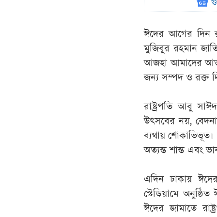
গ
ঈদের
আগের
দিন
মুজিবুর
রহমান
জাত
আজহা
আমাদের
আত্
জন্য
সম্পদ
ও
রক্ত
দ
রাষ্ট্রপতি
আবু
সাঈ
উৎসবের
নয়
,
বেদন
ব্যথায়
শোকাভিভূত
।
অত্যন্ত
শান্ত
এবং
ভা
এদিন
ঢাকায়
ঈদে
স্টেডিয়ামে
অনুষ্ঠিত
ঈদের
জামাতে
রাষ্ট