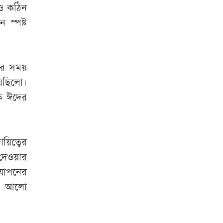
ও
কঠিন
ান
স্পষ্ট
ের
সময়
েছিলো
।
ে
ঈদের
ায়িত্বের
দেওয়ার
যাপনের
আলো