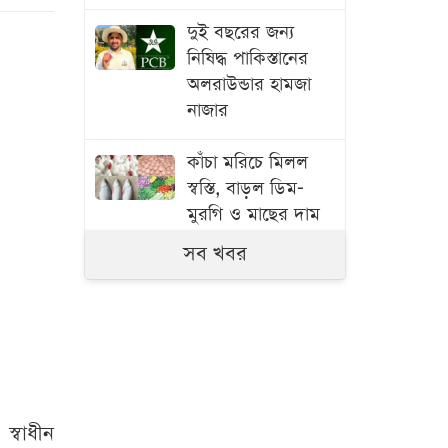
দুই বছরের জন্য
নিষিদ্ধ পাকিস্তানের
অলরাউন্ডার হামজা
নাজার
কাঁচা মরিচে মিলল
স্বস্তি, বাড়ল ডিম-
মুরগি ও মাছের দাম
সব খবর
বাংলাদেশ থেকে
আনারস নেওয়ার
অনুমতি দিয়েছে
পাকিস্তান
স্বামী হত্যার বিচার ও
একটি চাকরি চান
স্বাধীন