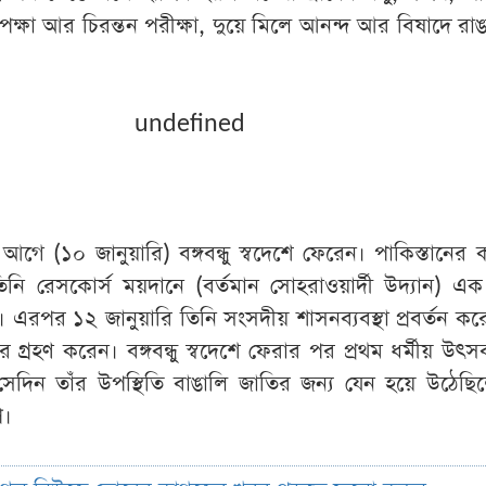
েক্ষা
আর
চিরন্তন
পরীক্ষা
,
দুয়ে
মিলে
আনন্দ
আর
বিষাদে
রাঙ
undefined
আগে
(
১০
জানুয়ারি
)
বঙ্গবন্ধু
স্বদেশে
ফেরেন
।
পাকিস্তানের
ক
িনি
রেসকোর্স
ময়দানে
(
বর্তমান
সোহরাওয়ার্দী
উদ্যান
)
এক
।
এরপর
১২
জানুয়ারি
তিনি
সংসদীয়
শাসনব্যবস্থা
প্রবর্তন
কর
ার
গ্রহণ
করেন
।
বঙ্গবন্ধু
স্বদেশে
ফেরার
পর
প্রথম
ধর্মীয়
উৎস
সেদিন
তাঁর
উপস্থিতি বাঙালি
জাতির
জন্য
যেন
হয়ে
উঠেছি
প
।