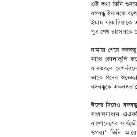
এই
কথা তিনি
শুনত
বঙ্গবন্ধু
ইমামকে
বল
ইমাম
যাকারিয়াকে
ত
পুত্র
শেখ
রাসেলকে
নামাজ
শেষে
বঙ্গবন্ধু
সাথে
কোলাকুলি
কর
বাসভবনে
দেশ
-
বিদ
তাকে
ঈদের
শুভেচ্ছ
বঙ্গবন্ধুকে
একনজর
ঈদের
দিনেও
বঙ্গবন্
সংবাদমাধ্যম
এএফ
বাংলাদেশের
সার্বভৌ
ওপর
।
’
তিনি আর