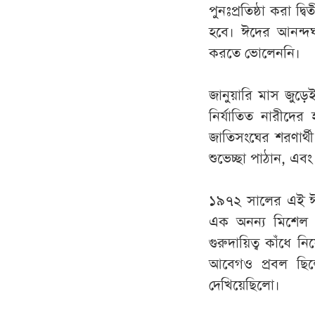
পুনঃপ্রতিষ্ঠা
করা
দ্বি
হবে
।
ঈদের
আনন্দ
করতে
ভোলেননি
।
জানুয়ারি
মাস
জুড়ে
নির্যাতিত
নারীদের
জাতিসংঘের
শরণার্থী
শুভেচ্ছা
পাঠান
,
এবং
১৯৭২
সালের
এই
এক
অনন্য
মিশেল
গুরুদায়িত্ব
কাঁধে
নি
আবেগও
প্রবল
ছি
দেখিয়েছিলো
।