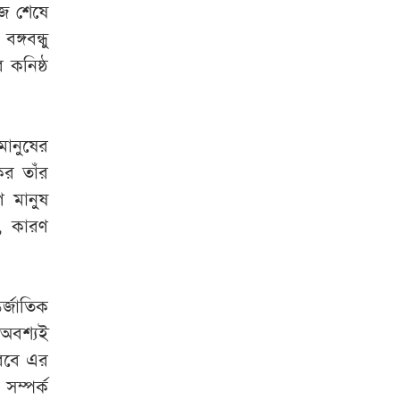
াজ
শেষে
ে
বঙ্গবন্ধু
র
কনিষ্ঠ
মানুষের
ের
তাঁর
ণ
মানুষ
,
কারণ
তর্জাতিক
অবশ্যই
রবে
এর
সম্পর্ক