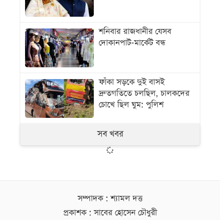
শনিবার রাজধানীর যেসব
দোকানপাট-মার্কেট বন্ধ
ফাঁকা সড়কে দুই বাসই
দ্রুতগতিতে চলছিল, চালকদের
চোখে ছিল ঘুম: পুলিশ
সব খবর
সম্পাদক : শ্যামল দত্ত
প্রকাশক : সাবের হোসেন চৌধুরী