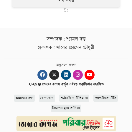
সব খবর
সম্পাদক : শ্যামল দত্ত
প্রকাশক : সাবের হোসেন চৌধুরী
অনুসরণ করুন
২০২৬
ভোরের কাগজ কর্তৃক সর্বস্বত্ব স্বত্বাধিকার সংরক্ষিত
আমাদের কথা
যোগাযোগ
শর্তাবলি ও নীতিমালা
গোপনীয়তা নীতি
বিজ্ঞাপন মূল্য তালিকা