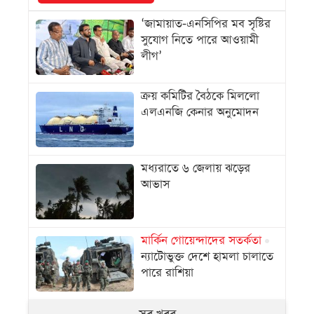
‘জামায়াত-এনসিপির মব সৃষ্টির
সুযোগ নিতে পারে আওয়ামী
লীগ’
ক্রয় কমিটির বৈঠকে মিললো
এলএনজি কেনার অনুমোদন
মধ্যরাতে ৬ জেলায় ঝড়ের
আভাস
মার্কিন গোয়েন্দাদের সতর্কতা
ন্যাটোভুক্ত দেশে হামলা চালাতে
পারে রাশিয়া