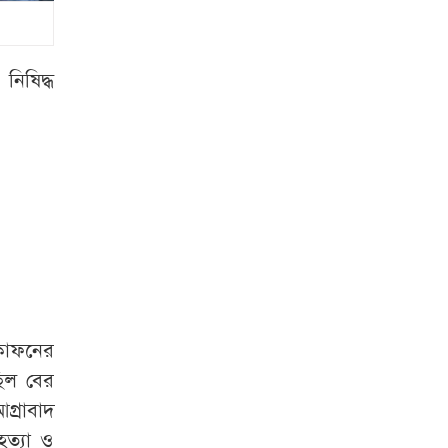
রাষ্ট্রপতি হতে লাগবে
যেসব যোগ্যতা
নিষিদ্ধ
রাষ্ট্রপতি নির্বাচনের
ভোটার তালিকা প্রকাশ
বিটিভির মহাপরিচালক
হলেন কাজী জেসিন
চুরির চেষ্টা ব্যর্থ,
শিকলে বেঁধে রাখা
হলো যুবককে
 কাফনের
শেরপুর সীমান্ত
ছিল বের
বিজিবির অভিযান, ৮১
গ্রাবাদ
লাখ টাকার ভারতীয়
হত্যা ও
ওষুধ জব্দ