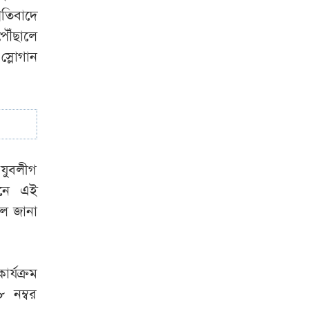
রতিবাদে
পৌঁছালে
্লোগান
 যুবলীগ
িনে এই
ে জানা
র্যক্রম
৮ নম্বর