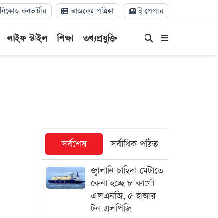
িকোড কনভার্টার
আজকের পত্রিকা
ই-পেপার
লাইফ স্টাইল
শিক্ষা
তথ্যপ্রযুক্তি
সর্বশেষ
সর্বাধিক পঠিত
জ্বালানি চাহিদা মেটাতে
কেনা হচ্ছে ৮ কার্গো
এলএনজি, ৫ হাজার
টন এলপিজি