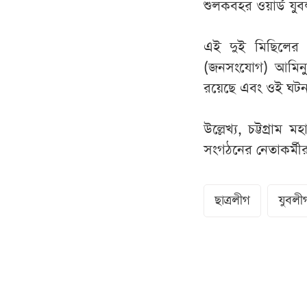
শুলকবহর ওয়ার্ড যু
এই দুই মিছিলের 
(জনসংযোগ) আমিনুর
রয়েছে এবং ওই ঘটনা
উল্লেখ্য, চট্টগ্র
সংগঠনের নেতাকর্মী
ছাত্রলীগ
যুবলী