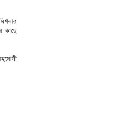
মিশনার
র কাছে
 সহযোগী