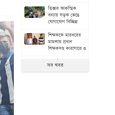
তিস্তার আকস্মিক
বন্যায় সড়ক ভেঙে
যোগাযোগ বিচ্ছিন্ন
শিক্ষককে মারধরের
মামলায় প্রধান
শিক্ষকসহ কারাগারে ৩
সাতক্ষীরায় ৬ কোটি
সব খবর
টাকার ‘কুশ’ মাদক
জব্দ, আটক ১
জুলাই গণঅভ্যুত্থানের
তথ্যচিত্রে ত্রুটি,
মুক্তিযুদ্ধ মন্ত্রণালয়ের
দুঃখ প্রকাশ