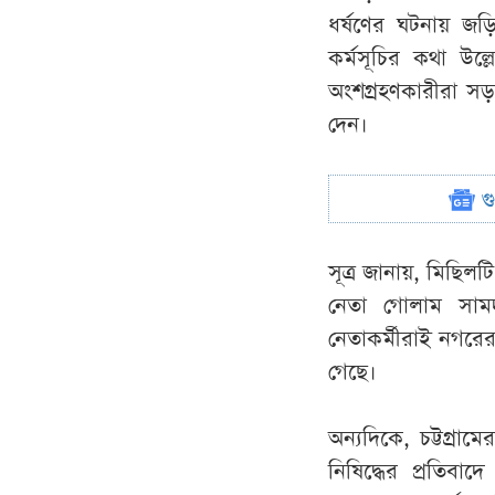
ধর্ষণের ঘটনায় জড়িত
কর্মসূচির কথা উল্
অংশগ্রহণকারীরা স
দেন।
গ
সূত্র জানায়, মিছিলট
নেতা গোলাম সাম
নেতাকর্মীরাই নগর
গেছে।
অন্যদিকে, চট্টগ্র
নিষিদ্ধের প্রতিবা