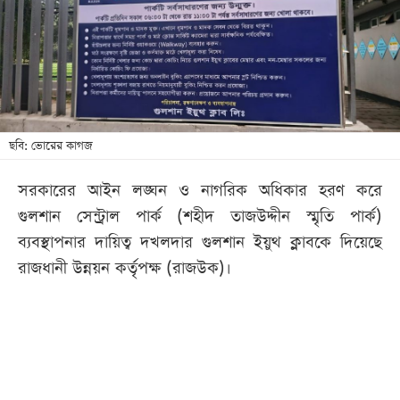
খেলা
বিনোদন
লাইফ
স্টাইল
শিক্ষা
ছবি: ভোরের কাগজ
তথ্যপ্রযুক্তি
সরকারের আইন লঙ্ঘন ও নাগরিক অধিকার হরণ করে
সব
গুলশান সেন্ট্রাল পার্ক (শহীদ তাজউদ্দীন স্মৃতি পার্ক)
বিভাগ
ব্যবস্থাপনার দায়িত্ব দখলদার গুলশান ইয়ুথ ক্লাবকে দিয়েছে
রাজধানী উন্নয়ন কর্তৃপক্ষ (রাজউক)।
ছবি
ভিডিও
আর্কাইভ