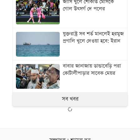
জার্সি খুলে শোকার্ত মেসিকে
গোল উৎসর্গ দে পলের
যুক্তরাষ্ট্র সব শর্ত মানলেই হরমুজ
প্রণালি খুলে দেওয়া হবে: ইরান
বাবার জানাজায় ডান্ডাবেড়ি পরা
কোটালীপাড়ার সাবেক মেয়র
সব খবর