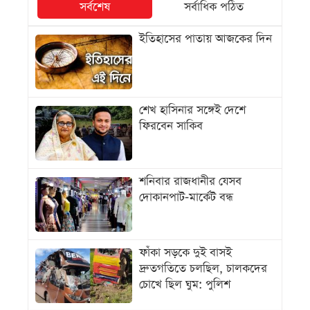
সর্বশেষ
সর্বাধিক পঠিত
ইতিহাসের পাতায় আজকের দিন
শেখ হাসিনার সঙ্গেই দেশে
ফিরবেন সাকিব
শনিবার রাজধানীর যেসব
দোকানপাট-মার্কেট বন্ধ
ফাঁকা সড়কে দুই বাসই
দ্রুতগতিতে চলছিল, চালকদের
চোখে ছিল ঘুম: পুলিশ