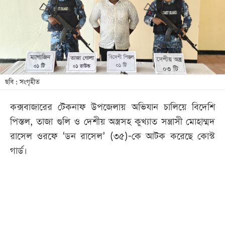
খেলা
বিনোদন
লাইফ
স্টাইল
শিক্ষা
ছবি : সংগৃহীত
তথ্যপ্রযুক্তি
কক্সবাজারের টেকনাফ উপজেলায় অভিযান চালিয়ে বিদেশি
সব
পিস্তল, তাজা গুলি ও দেশীয় অস্ত্রসহ কুখ্যাত সন্ত্রাসী মোহাম্মদ
বিভাগ
রাসেল ওরফে ‘ডন রাসেল’ (৩৫)-কে আটক করেছে কোস্ট
গার্ড।
ছবি
ভিডিও
আর্কাইভ