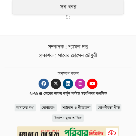
সব খবর
সম্পাদক : শ্যামল দত্ত
প্রকাশক : সাবের হোসেন চৌধুরী
অনুসরণ করুন
২০২৬
ভোরের কাগজ কর্তৃক সর্বস্বত্ব স্বত্বাধিকার সংরক্ষিত
আমাদের কথা
যোগাযোগ
শর্তাবলি ও নীতিমালা
গোপনীয়তা নীতি
বিজ্ঞাপন মূল্য তালিকা